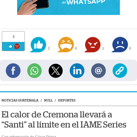
3
2
0
1
0
NOTICIAS GUATEMALA
/
NULL
/
DEPORTES
El calor de Cremona llevará a
“Santi” al límite en el IAME Series