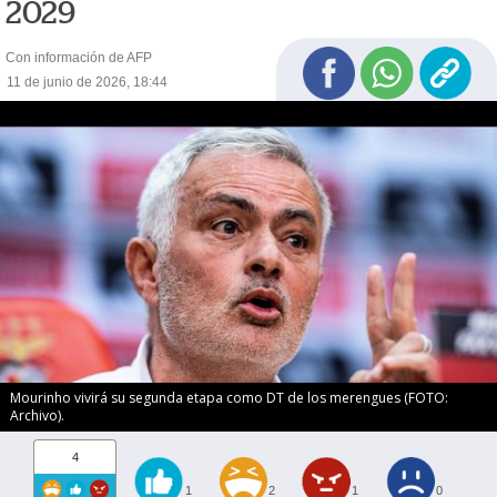
2029
Con información de AFP
11 de junio de 2026, 18:44
Mourinho vivirá su segunda etapa como DT de los merengues (FOTO:
Archivo).
4
1
2
1
0