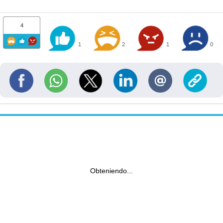
4
1
2
1
0
Obteniendo...