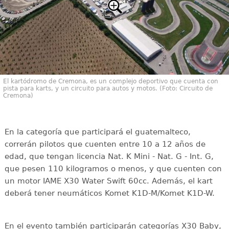
El kartódromo de Cremona, es un complejo deportivo que cuenta con
pista para karts, y un circuito para autos y motos. (Foto: Circuito de
Cremona)
En la categoría que participará el guatemalteco,
correrán pilotos que cuenten entre 10 a 12 años de
edad, que tengan licencia Nat. K Mini - Nat. G - Int. G,
que pesen 110 kilogramos o menos, y que cuenten con
un motor IAME X30 Water Swift 60cc. Además, el kart
deberá tener neumáticos Komet K1D-M/Komet K1D-W.
En el evento también participarán categorías X30 Baby,