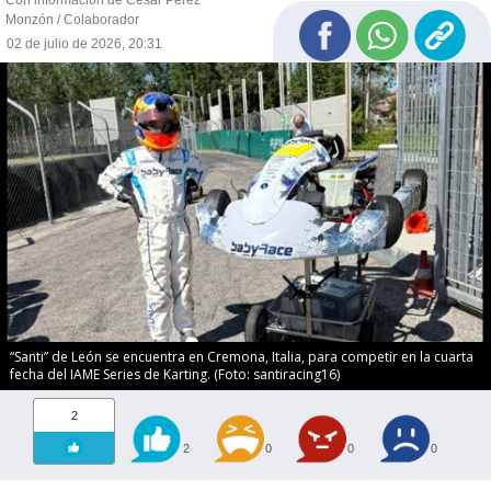
Con información de César Pérez
Monzón / Colaborador
02 de julio de 2026, 20:31
“Santi” de León se encuentra en Cremona, Italia, para competir en la cuarta
fecha del IAME Series de Karting. (Foto: santiracing16)
2
2
0
0
0