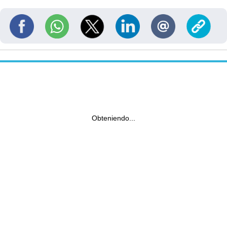
Obteniendo...