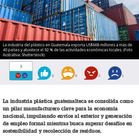
La industria del plástico en Guatemala exporta US$668 millones a más de
40 países y abastece el 92 % de las actividades económicas locales. (Foto
ilustrativa: Shutterstock)
3
0
0
2
1
La industria plástica guatemalteca se consolida como
un pilar manufacturero clave para la economía
nacional, impulsando envíos al exterior y generación
de empleo formal mientras busca superar desafíos en
sostenibilidad y recolección de residuos.