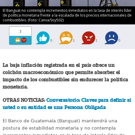
El Banguat no contempla incrementos inmediatos en la tasa de interés líder
de política monetaria frente a la escalada de los precios internacionales de
combustibles. (Foto: Canva/Soy502)
2
0
1
1
0
La baja inflación registrada en el país ofrece un
colchón macroeconómico que permite absorber el
impacto de los combustibles sin endurecer la política
monetaria.
OTRAS NOTICIAS:
Conversatorio: Claves para definir si
usted o su entidad es una Persona Obligada
El Banco de Guatemala (Banguat) mantendrá una
postura de estabilidad monetaria y no contempla