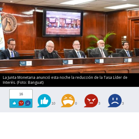
La Junta Monetaria anunció esta noche la reducción de la Tasa Líder de
Interés. (Foto: Banguat)
16
10
0
3
3