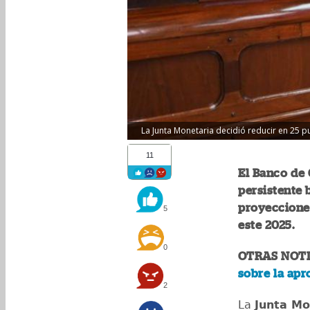
La Junta Monetaria decidió reducir en 25 pun
11
El Banco de 
persistente b
proyeccione
5
este 2025.
0
OTRAS NOTI
sobre la apr
2
La
Junta Mo