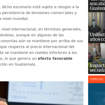
son ab
 dicho escenario está sujeto a riesgos a la
Guatem
a persistencia de tensiones comerciales y
a nivel mundial.
a nivel internacional, en términos generales,
Unifor
ándose, aunque en algunas de las
años c
economías aún se mantiene por arriba de sus
que respecta al precio internacional del
ste se mantiene en niveles inferiores a los
io, lo que genera un
efecto favorable
lación en Guatemala.
Impact
secuela
ESPECIAL