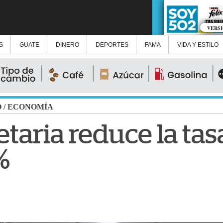
VERS
S
GUATE
DINERO
DEPORTES
FAMA
VIDA Y ESTILO
O
/
ECONOMÍA
aria reduce la tasa
%