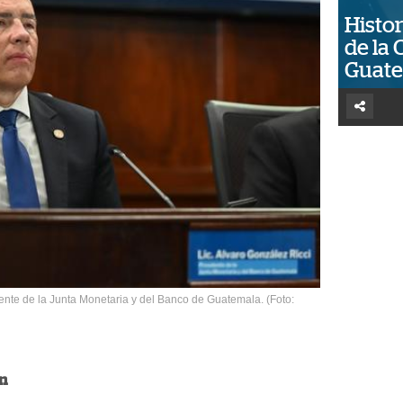
Histor
de la 
Guat
dente de la Junta Monetaria y del Banco de Guatemala. (Foto:
ón