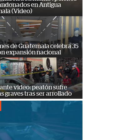
andonados en Antigua
ala (Video)
mes de Guatemala celebra 35
on expansión nacional
ante video: peatón sufre
s graves tras ser arrollado