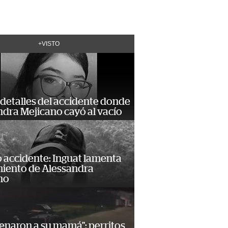
+VISTO
detalles del accidente donde
dra Mejicano cayó al vacío
 accidente: Inguat lamenta
miento de Alessandra
no
enaron a su mamá": perritos