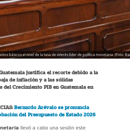
tos básicos el nivel de la tasa de interés líder de política monetaria. (Foto: Ba
Guatemala justifica el recorte debido a la
aja de inflación y a las sólidas
s del Crecimiento PIB en Guatemala en
CIAS:
Bernardo Arévalo se pronuncia
obación del Presupuesto de Estado 2026
netaria
llevó a cabo una sesión este