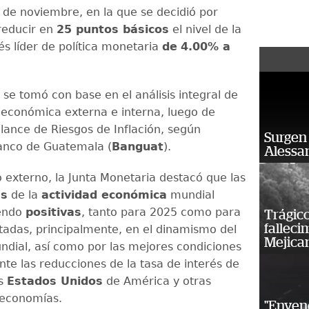
 de noviembre, en la que se decidió por
reducir en
25 puntos básicos
el nivel de la
és líder de política monetaria
de
4.00% a
 se tomó con base en el análisis integral de
 económica externa e interna, luego de
alance de Riesgos de Inflación, según
Surgen 
anco de Guatemala (
Banguat
).
Alessan
o externo, la Junta Monetaria destacó que las
as
de la
actividad económica
mundial
iendo
positivas
, tanto para 2025 como para
Trágico
falleci
tadas, principalmente, en el dinamismo del
Mejica
dial, así como por las mejores condiciones
nte las reducciones de la tasa de interés de
os
Estados Unidos
de América y otras
 economías.
"Enven