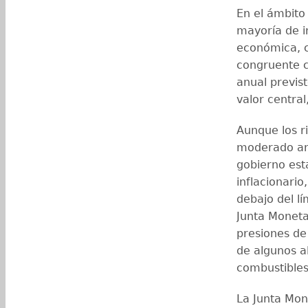
En el ámbito 
mayoría de i
económica, 
congruente c
anual previs
valor centra
Aunque los ri
moderado ant
gobierno est
inflacionari
debajo del lí
Junta Monetar
presiones d
de algunos al
combustibles
La Junta Mon