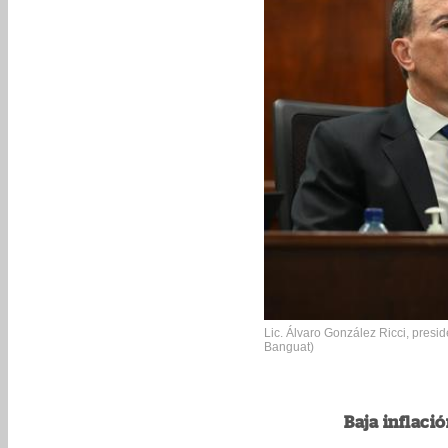
Lic. Álvaro González Ricci, presi
Banguat)
Baja inflaci