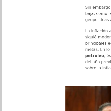
Sin embargo,
baja, como l
geopolíticas 
La inflación 
siguió moder
principales 
metas. En lo 
petróleo
, é
del año prev
sobre la inf