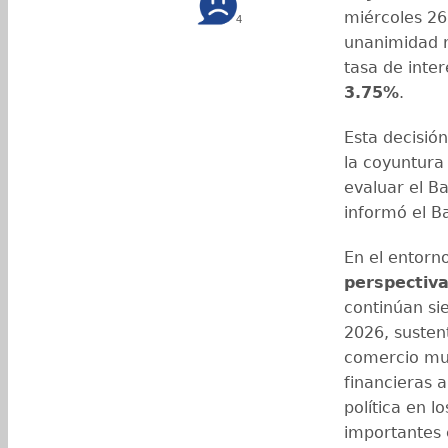
miércoles 26
4
unanimidad 
tasa de inter
3.75%
.
Esta decisión
la coyuntura
evaluar el B
informó el B
En el entorn
perspectiv
continúan s
2026, susten
comercio mun
financieras a
política en l
importantes