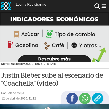
Login
/
Registrarme
NOTICIAS GUATEMALA
/
FAMA
/
GENTE
Justin Bieber sube al escenario de
"Coachella" (video)
Por Selene Mejía
12 de abril de 2026, 11:12