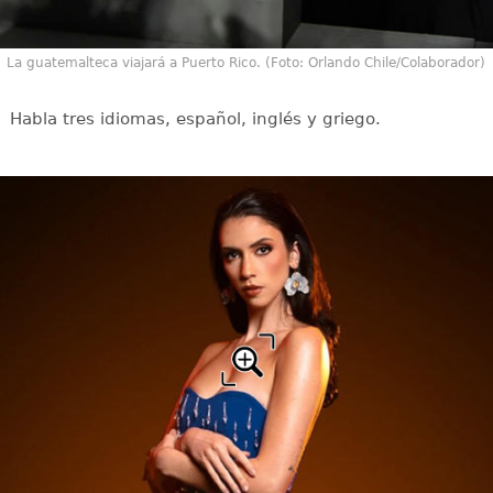
La guatemalteca viajará a Puerto Rico. (Foto: Orlando Chile/Colaborador)
Habla tres idiomas, español, inglés y griego.