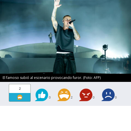
El famoso subió al escenario provocando furor. (Foto: AFP)
2
0
2
0
0