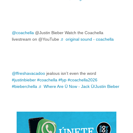
@coachella
@Justin Bieber Watch the Coachella
livestream on @YouTube
♬ original sound - coachella
@ffreshavacadoo
jealous isn’t even the word
#justinbieber
#coachella
#fyp
#coachella2026
#bieberchella
♬ Where Are Ü Now - Jack Ü/Justin Bieber