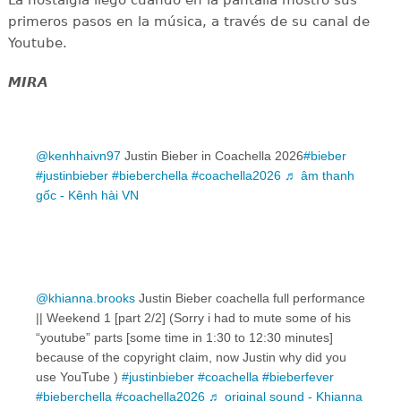
primeros pasos en la música, a través de su canal de
Youtube.
MIRA
@kenhhaivn97
Justin Bieber in Coachella 2026
#bieber
#justinbieber
#bieberchella
#coachella2026
♬ âm thanh
gốc - Kênh hài VN
@khianna.brooks
Justin Bieber coachella full performance
|| Weekend 1 [part 2/2] (Sorry i had to mute some of his
“youtube” parts [some time in 1:30 to 12:30 minutes]
because of the copyright claim, now Justin why did you
use YouTube )
#justinbieber
#coachella
#bieberfever
#bieberchella
#coachella2026
♬ original sound - Khianna