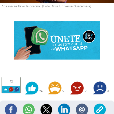
Adelina se llevó la corona. (Foto: Miss Universe Guatemala)
42
24
5
7
6