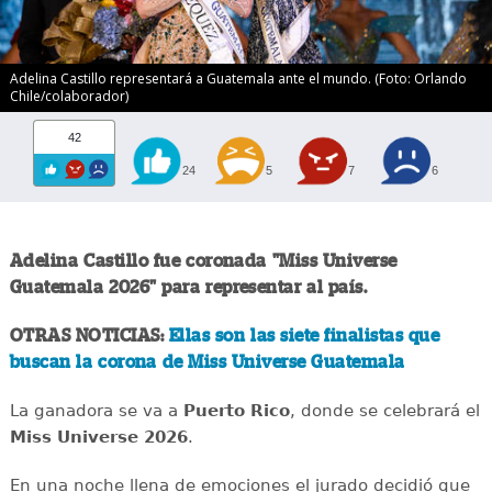
Adelina Castillo representará a Guatemala ante el mundo. (Foto: Orlando
Chile/colaborador)
42
24
5
7
6
Adelina Castillo fue coronada "Miss Universe
Guatemala 2026" para representar al país.
OTRAS NOTICIAS:
Ellas son las siete finalistas que
buscan la corona de Miss Universe Guatemala
La ganadora se va a
Puerto Rico
, donde se celebrará el
Miss Universe 2026
.
En una noche llena de emociones el jurado decidió que