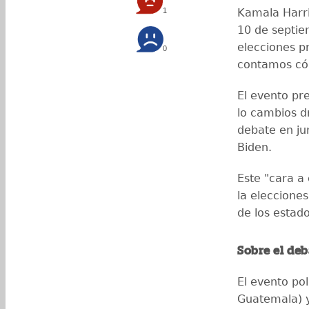
1
Kamala Harri
10 de septie
elecciones p
0
contamos có
El evento pr
lo cambios d
debate en ju
Biden.
Este "cara a 
la elecciones
de los estad
Sobre el deb
El evento pol
Guatemala) y