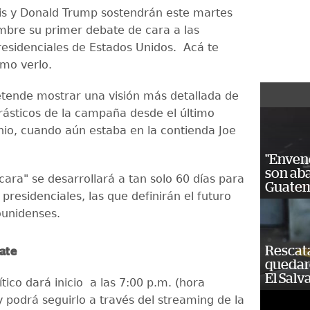
s y Donald Trump sostendrán este martes
mbre su primer debate de cara a las
residenciales de Estados Unidos. Acá te
mo verlo.
etende mostrar una visión más detallada de
rásticos de la campaña desde el último
nio, cuando aún estaba en la contienda Joe
"Enven
son ab
cara" se desarrollará a tan solo 60 días para
Guatem
 presidenciales, las que definirán el futuro
ounidenses.
Rescat
ate
quedaro
El Salv
ítico dará inicio a las 7:00 p.m. (hora
 podrá seguirlo a través del streaming de la