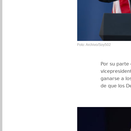
Foto: Archivo/Soy502
Por su parte 
vicepresiden
ganarse a lo
de que los D