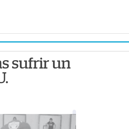
s sufrir un
U.