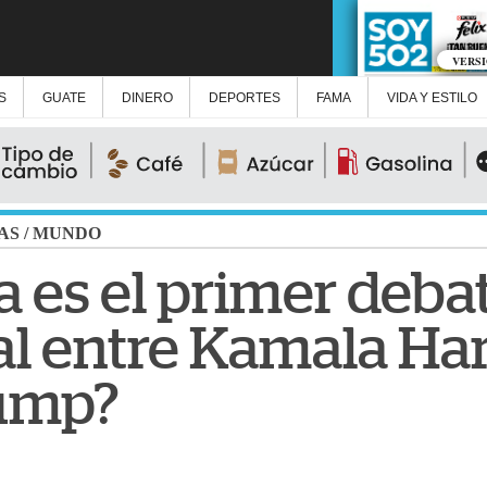
VERS
S
GUATE
DINERO
DEPORTES
FAMA
VIDA Y ESTILO
AS
/
MUNDO
a es el primer deba
al entre Kamala Har
ump?