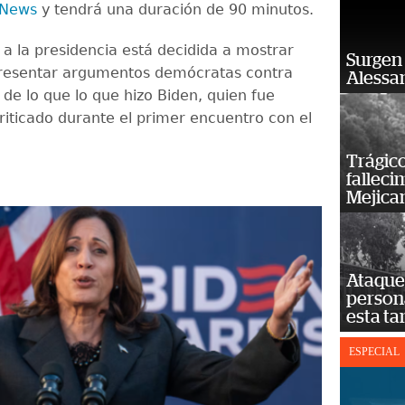
 News
y tendrá una duración de 90 minutos.
 a la presidencia está decidida a mostrar
Surgen 
resentar argumentos demócratas contra
Alessan
de lo que lo que hizo Biden, quien fue
iticado durante el primer encuentro con el
Trágico
falleci
Mejica
Ataque 
persona
esta ta
ESPECIAL