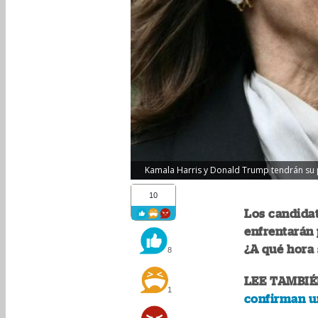
Kamala Harris y Donald Trump tendrán su p
10
Los candidat
enfrentarán 
¿A qué hora 
8
LEE TAMBIÉ
1
confirman u