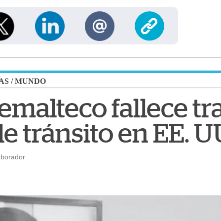
AS
/
MUNDO
malteco fallece tra
e tránsito en EE. U
aborador