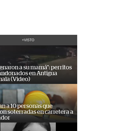
+VISTO
enaron a su mamá": perritos
andonados en Antigua
ala (Video)
an a 10 personas que
n soterradas en carretera a
ador