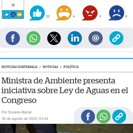
36
20
4
4
8
NOTICIAS GUATEMALA
/
NOTICIAS
/
POLÍTICA
Ministra de Ambiente presenta
iniciativa sobre Ley de Aguas en el
Congreso
Por Susana Manai
05 de agosto de 2026, 03:44