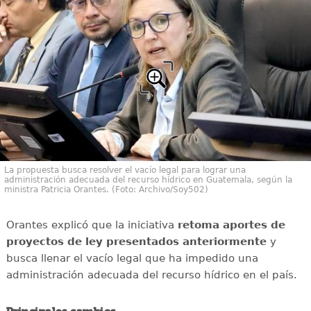
La propuesta busca resolver el vacío legal para lograr una
administración adecuada del recurso hídrico en Guatemala, según la
ministra Patricia Orantes. (Foto: Archivo/Soy502)
Orantes explicó que la iniciativa
retoma aportes de
proyectos de ley presentados anteriormente
y
busca llenar el vacío legal que ha impedido una
administración adecuada del recurso hídrico en el país.