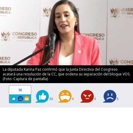
La diputada Karina Paz confirmó que la Junta Directiva del Congreso
acatará una resolución de la CC, que ordena su separación del bloque VOS.
(Foto: Captura de pantalla)
36
20
4
4
8