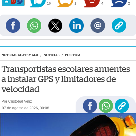
16
1
4
2
NOTICIAS GUATEMALA
/
NOTICIAS
/
POLÍTICA
Transportistas escolares anuentes
a instalar GPS y limitadores de
velocidad
Por Cristóbal Veliz
07 de agosto de 2026, 00:08