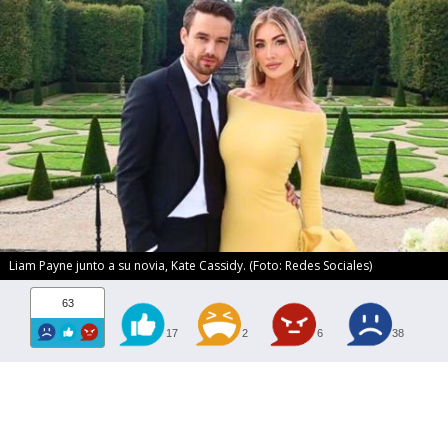
Liam Payne junto a su novia, Kate Cassidy. (Foto: Redes Sociales)
63
17
2
6
38