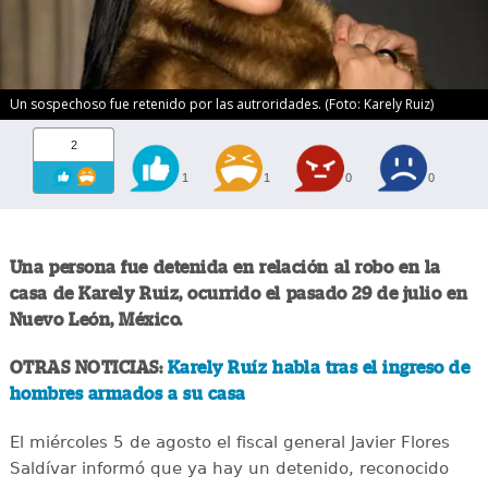
Un sospechoso fue retenido por las autroridades. (Foto: Karely Ruiz)
2
1
1
0
0
Una persona fue detenida en relación al robo en la
casa de Karely Ruiz, ocurrido el pasado 29 de julio en
Nuevo León, México.
OTRAS NOTICIAS:
Karely Ruíz habla tras el ingreso de
hombres armados a su casa
El miércoles 5 de agosto el fiscal general Javier Flores
Saldívar informó que ya hay un detenido, reconocido