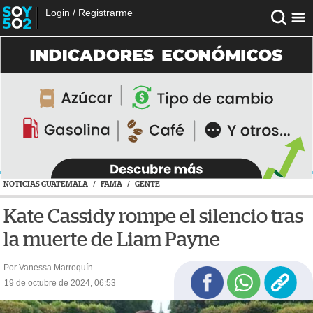
Login
/
Registrarme
NOTICIAS GUATEMALA
/
FAMA
/
GENTE
Kate Cassidy rompe el silencio tras
la muerte de Liam Payne
Por Vanessa Marroquín
19 de octubre de 2024, 06:53