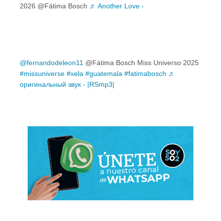
2026 @Fátima Bosch
♬ Another Love -
@fernandodeleon11
@Fátima Bosch Miss Universo 2025
#missuniverse
#xela
#guatemala
#fatimabosch
♬
оригинальный звук - |RSmp3|