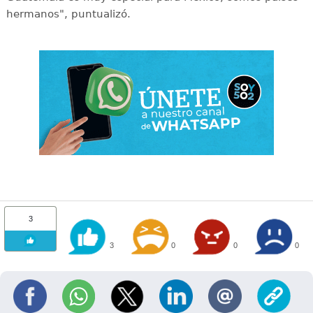
hermanos", puntualizó.
3
3
0
0
0