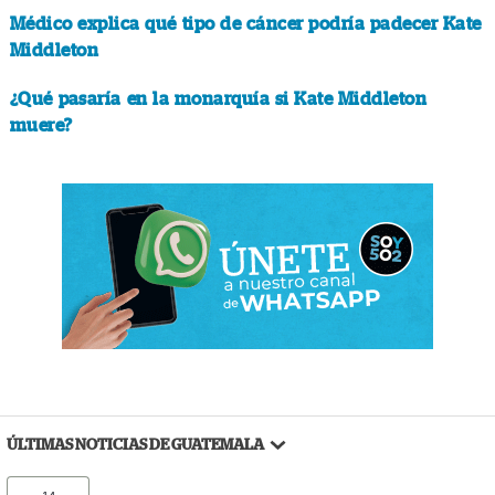
Médico explica qué tipo de cáncer podría padecer Kate
Middleton
¿Qué pasaría en la monarquía si Kate Middleton
muere?
ÚLTIMAS NOTICIAS DE GUATEMALA