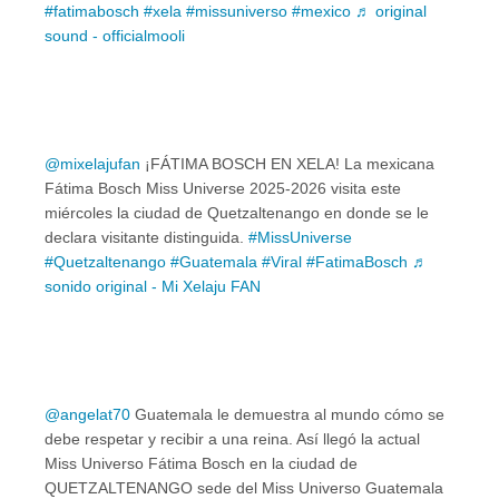
#fatimabosch
#xela
#missuniverso
#mexico
♬ original
sound - officialmooli
@mixelajufan
¡FÁTIMA BOSCH EN XELA! La mexicana
Fátima Bosch Miss Universe 2025-2026 visita este
miércoles la ciudad de Quetzaltenango en donde se le
declara visitante distinguida.
#MissUniverse
#Quetzaltenango
#Guatemala
#Viral
#FatimaBosch
♬
sonido original - Mi Xelaju FAN
@angelat70
Guatemala le demuestra al mundo cómo se
debe respetar y recibir a una reina. Así llegó la actual
Miss Universo Fátima Bosch en la ciudad de
QUETZALTENANGO sede del Miss Universo Guatemala