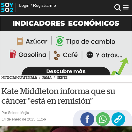
Login
/
Registrarme
NOTICIAS GUATEMALA
/
FAMA
/
GENTE
Kate Middleton informa que su
cáncer “está en remisión”
Por Selene Mejía
14 de enero de 2025, 11:56