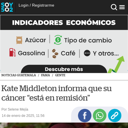
Login
/
Registrarme
NOTICIAS GUATEMALA
/
FAMA
/
GENTE
Kate Middleton informa que su
cáncer “está en remisión”
Por Selene Mejía
14 de enero de 2025, 11:56