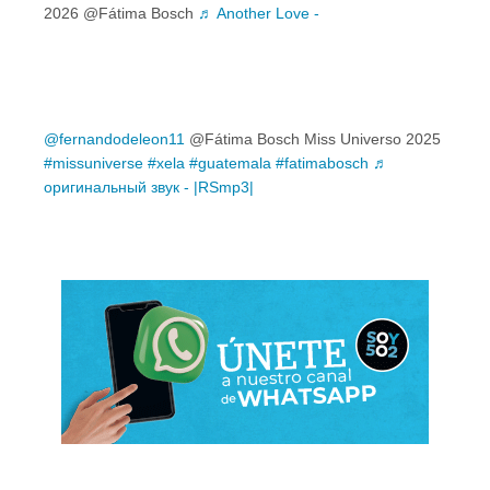
2026 @Fátima Bosch
♬ Another Love -
@fernandodeleon11
@Fátima Bosch Miss Universo 2025
#missuniverse
#xela
#guatemala
#fatimabosch
♬
оригинальный звук - |RSmp3|