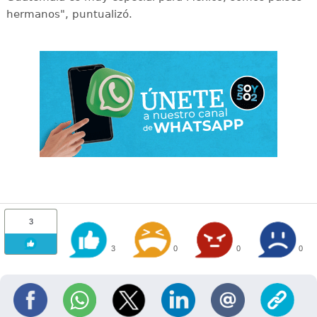
hermanos", puntualizó.
3
3
0
0
0