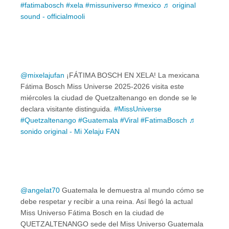
#fatimabosch
#xela
#missuniverso
#mexico
♬ original
sound - officialmooli
@mixelajufan
¡FÁTIMA BOSCH EN XELA! La mexicana
Fátima Bosch Miss Universe 2025-2026 visita este
miércoles la ciudad de Quetzaltenango en donde se le
declara visitante distinguida.
#MissUniverse
#Quetzaltenango
#Guatemala
#Viral
#FatimaBosch
♬
sonido original - Mi Xelaju FAN
@angelat70
Guatemala le demuestra al mundo cómo se
debe respetar y recibir a una reina. Así llegó la actual
Miss Universo Fátima Bosch en la ciudad de
QUETZALTENANGO sede del Miss Universo Guatemala