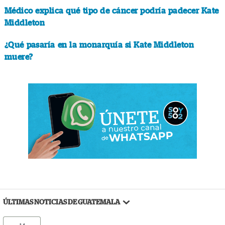
Médico explica qué tipo de cáncer podría padecer Kate
Middleton
¿Qué pasaría en la monarquía si Kate Middleton
muere?
ÚLTIMAS NOTICIAS DE GUATEMALA