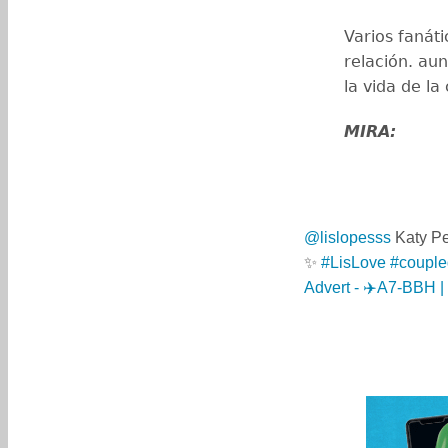
Varios fanát
relación. au
la vida de la
MIRA:
@lislopesss
Katy Per
✨
#LisLove
#couple
Advert - ✈️A7-BBH 