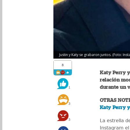
Justin y Katy se grabaron juntos. (Foto: Ins
8
Katy Perry y
relación mo
durante un v
1
OTRAS NOTI
3
Katy Perry y
3
La estrella 
Instagram el