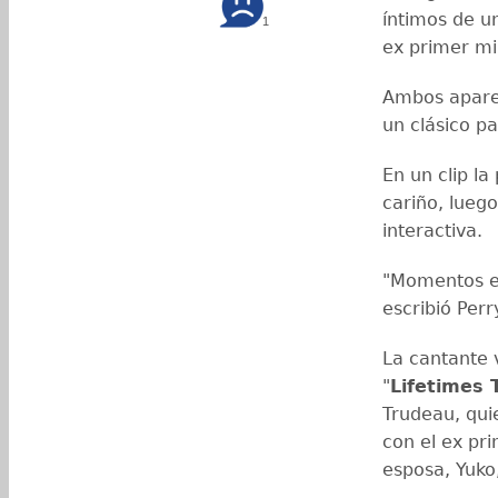
íntimos de un
1
ex primer mi
Ambos apare
un clásico p
En un clip l
cariño, lueg
interactiva.
"Momentos en
escribió Perr
La cantante 
"
Lifetimes 
Trudeau, quie
con el ex pr
esposa, Yuko