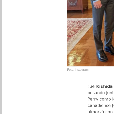
Foto: Instagram.
Fue
Kishida
posando junt
Perry como l
canadiense Ju
almorzó con 