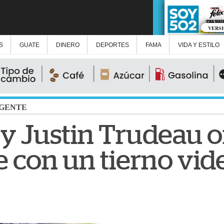
VERS
S
GUATE
DINERO
DEPORTES
FAMA
VIDA Y ESTILO
GENTE
y Justin Trudeau of
 con un tierno vid