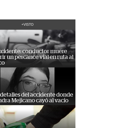
+VISTO
accidente: conductor muere
frir un percance vial en ruta al
co
detalles del accidente donde
dra Mejicano cayó al vacío