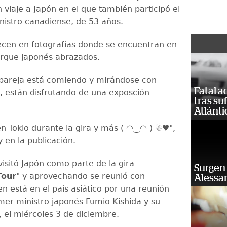
 viaje a Japón en el que también participó el
nistro canadiense, de 53 años.
cen en fotografías donde se encuentran en
arque japonés abrazados.
a pareja está comiendo y mirándose con
Fatal 
o, están disfrutando de una exposción
tras su
Atlánti
 Tokio durante la gira y más ( ◠‿◠ ) ☃️♥️",
y en la publicación.
visitó Japón como parte de la gira
Surgen 
Tour
" y aprovechando se reunió con
Alessan
n está en el país asiático por una reunión
imer ministro japonés Fumio Kishida y su
, el miércoles 3 de diciembre.