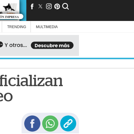
IÓN IMPRESA
TRENDING
MULTIMEDIA
icializan
eo