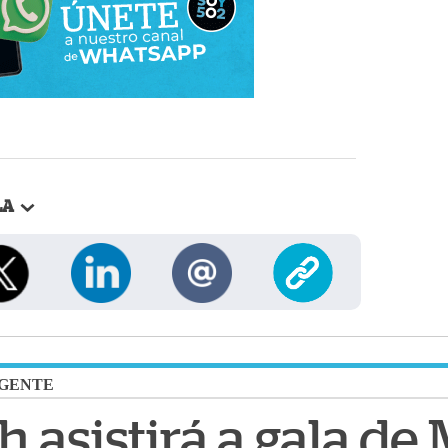
LA
GENTE
 asistirá a gala de 