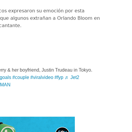
icos expresaron su emoción por esta
nque algunos extrañan a Orlando Bloom en
 cantante.
ry & her boyfriend, Justin Trudeau in Tokyo.
goals
#couple
#viralvideo
#fyp
♬ Jet2
| MAN