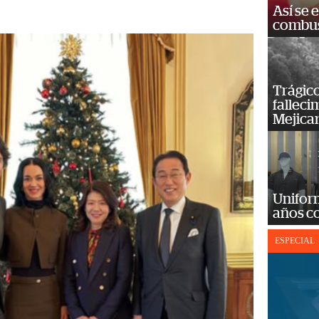
Así se 
combus
Trágico
falleci
Mejica
Unifor
años c
ESPECIAL