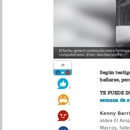
El hecho generó conmoción entre familiares
compañerismo. (Foto: Alex Barrios-FB)
18
Según testigo
bañarse, per
3
TE PUEDE I
semana de s
1
Kenny Barr
2
aldea El Amp
Marcos, falle