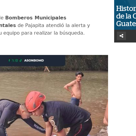
.
Histor
de la 
de
Bomberos Municipales
Guat
ntales
de Pajapita atendió la alerta y
u equipo para realizar la búsqueda.