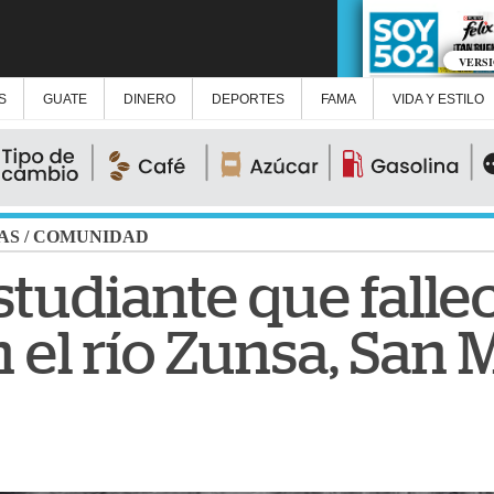
VERS
S
GUATE
DINERO
DEPORTES
FAMA
VIDA Y ESTILO
AS
/
COMUNIDAD
studiante que falle
 el río Zunsa, San 