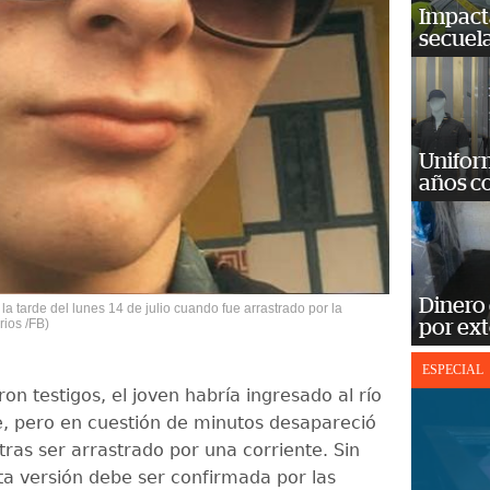
Impact
secuela
Unifor
años c
Dinero
la tarde del lunes 14 de julio cuando fue arrastrado por la
rios /FB)
por ext
ESPECIAL
on testigos, el joven habría ingresado al río
, pero en cuestión de minutos desapareció
tras ser arrastrado por una corriente. Sin
a versión debe ser confirmada por las