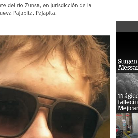
nte del río Zunsa, en jurisdicción de la
Nueva Pajapita, Pajapita.
Surgen 
Alessan
Trágico
falleci
Mejica