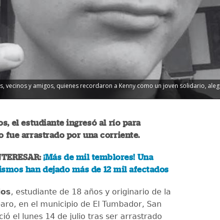
, vecinos y amigos, quienes recordaron a Kenny como un joven solidario, alegr
s, el estudiante ingresó al río para
o fue arrastrado por una corriente.
NTERESAR:
¡Más de mil temblores! Una
ismos han dejado más de 12 mil afectados
ios
, estudiante de 18 años y originario de la
aro, en el municipio de El Tumbador, San
ció el lunes 14 de julio tras ser arrastrado