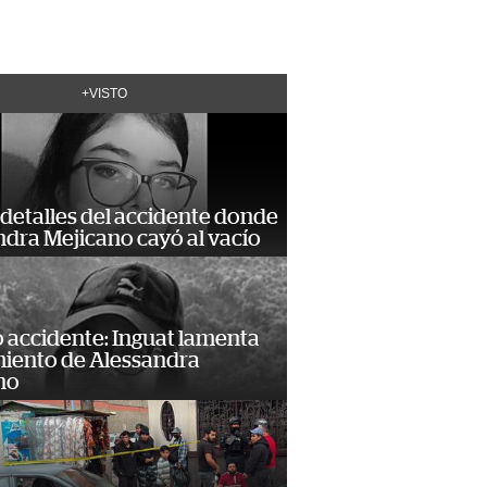
+VISTO
detalles del accidente donde
dra Mejicano cayó al vacío
 accidente: Inguat lamenta
miento de Alessandra
no