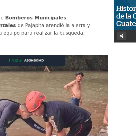
.
Histor
de la 
de
Bomberos Municipales
Guat
ntales
de Pajapita atendió la alerta y
u equipo para realizar la búsqueda.