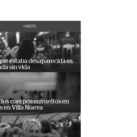
+VISTO
que estaba desaparecida es
ada sin vida
 dos cuerpos envueltos en
 en Villa Nueva