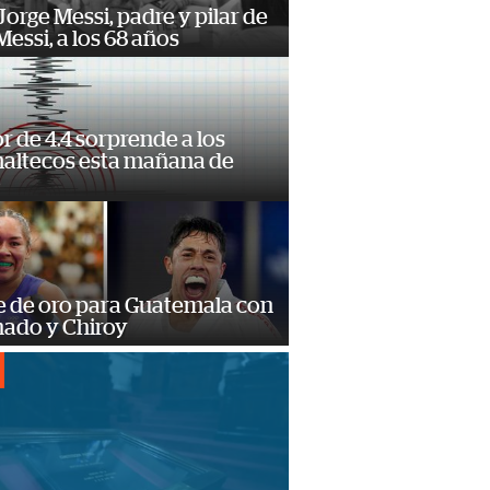
orge Messi, padre y pilar de
Messi, a los 68 años
 de 4.4 sorprende a los
altecos esta mañana de
o
e de oro para Guatemala con
ado y Chiroy