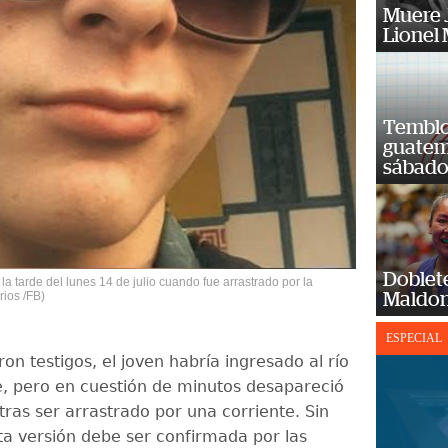
Muere J
Lionel 
Temblor
guatem
sábad
Doblet
la tarde del lunes 14 de julio cuando fue arrastrado por la
rios /FB)
Maldon
ESPECIAL
on testigos, el joven habría ingresado al río
, pero en cuestión de minutos desapareció
tras ser arrastrado por una corriente. Sin
a versión debe ser confirmada por las