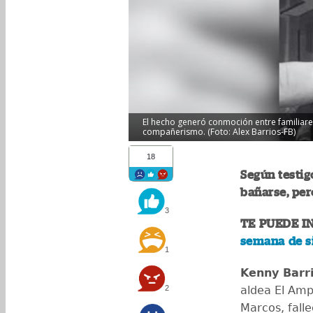
El hecho generó conmoción entre familiares
compañerismo. (Foto: Alex Barrios-FB)
18
Según testigo
bañarse, per
3
TE PUEDE I
semana de s
1
Kenny Barr
2
aldea El Amp
Marcos, falle