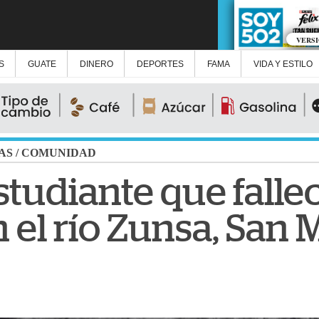
VERS
S
GUATE
DINERO
DEPORTES
FAMA
VIDA Y ESTILO
AS
/
COMUNIDAD
studiante que falle
 el río Zunsa, San 