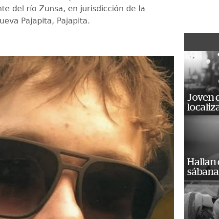
nte del río Zunsa, en jurisdicción de la
Nueva Pajapita, Pajapita.
Joven 
localiz
Hallan
sábanas