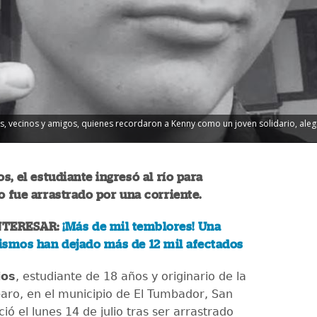
, vecinos y amigos, quienes recordaron a Kenny como un joven solidario, alegr
s, el estudiante ingresó al río para
o fue arrastrado por una corriente.
NTERESAR:
¡Más de mil temblores! Una
ismos han dejado más de 12 mil afectados
ios
, estudiante de 18 años y originario de la
aro, en el municipio de El Tumbador, San
ció el lunes 14 de julio tras ser arrastrado