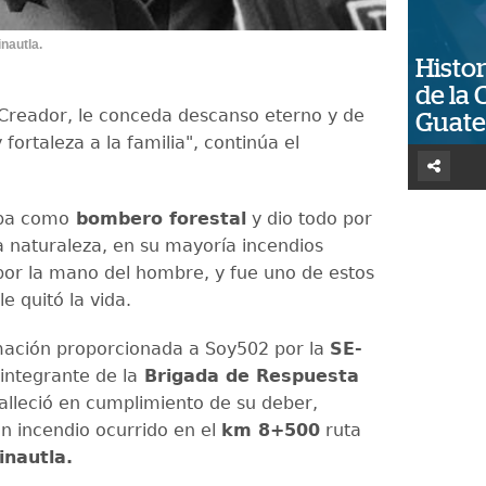
nautla.
Histor
de la 
reador, le conceda descanso eterno y de
Guat
 fortaleza a la familia", continúa el
aba como
bombero forestal
y dio todo por
a naturaleza, en su mayoría incendios
or la mano del hombre, y fue uno de estos
le quitó la vida.
mación proporcionada a Soy502 por la
SE-
a integrante de la
Brigada de Respuesta
alleció en cumplimiento de su deber,
n incendio ocurrido en el
km 8+500
ruta
inautla.