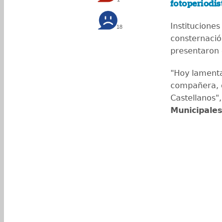
fotoperiodi
Institucione
18
consternació
presentaron 
"Hoy lamenta
compañera, 
Castellanos"
Municipales