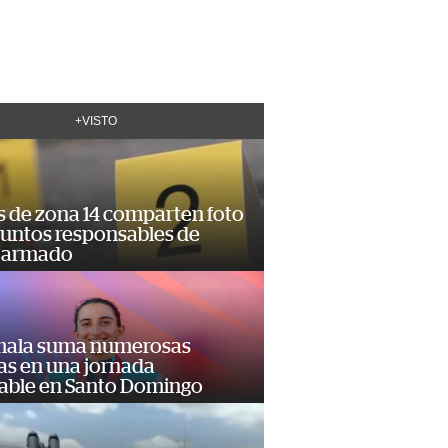
+VISTO
s de zona 14 comparten foto
suntos responsables de
 armado
ala suma numerosas
as en una jornada
dable en Santo Domingo