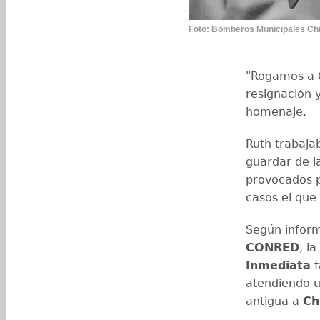
Foto: Bomberos Municipales Chi
"Rogamos a C
resignación y
homenaje.
Ruth trabaj
guardar de l
provocados p
casos el que 
Según infor
CONRED
, l
Inmediata
f
atendiendo u
antigua a
Ch