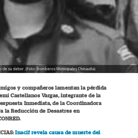
to de su deber. (Foto: Bomberos Municipales Chinautla)
 amigos y compañeros lamentan la pérdida
mí Castellanos Vargas, integrante de la
espuesta Inmediata, de la Coordinadora
a la Reducción de Desastres en
 CONRED.
CIAS:
Inacif revela causa de muerte del