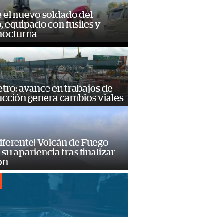
e el nuevo soldado del
o, equipado con fusiles y
 nocturna
ro: avance en trabajos de
ucción genera cambios viales
diferente! Volcán de Fuego
su apariencia tras finalizar
ón