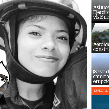
Así luc
Ejércit
visión
AeroMet
constr
¡Se ve 
cambia 
erupci
ESPECIAL