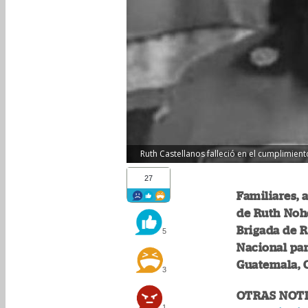
Ruth Castellanos falleció en el cumplimien
27
Familiares,
de Ruth Nohe
Brigada de R
5
Nacional par
Guatemala,
3
OTRAS NOTI
1