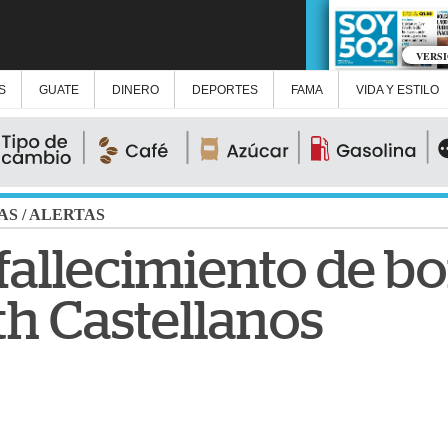
VERS
S
GUATE
DINERO
DEPORTES
FAMA
VIDA Y ESTILO
AS
/
ALERTAS
allecimiento de b
th Castellanos