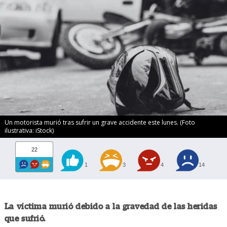
Un motorista murió tras sufrir un grave accidente este lunes. (Foto
ilustrativa: iStock)
22
1
3
4
14
La víctima murió debido a la gravedad de las heridas
que sufrió.