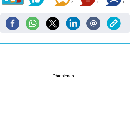
6
2
1
1
Obteniendo...