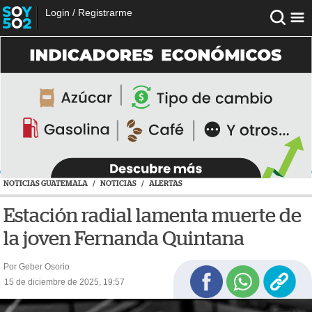
Login
/
Registrarme
NOTICIAS GUATEMALA
/
NOTICIAS
/
ALERTAS
Estación radial lamenta muerte de
la joven Fernanda Quintana
Por Geber Osorio
15 de diciembre de 2025, 19:57