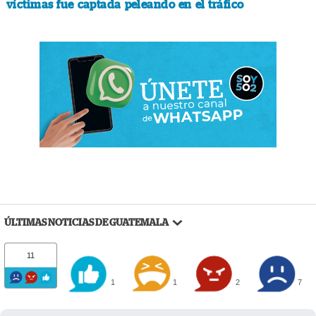
víctimas fue captada peleando en el tráfico
ÚLTIMAS NOTICIAS DE GUATEMALA
11
1
1
2
7