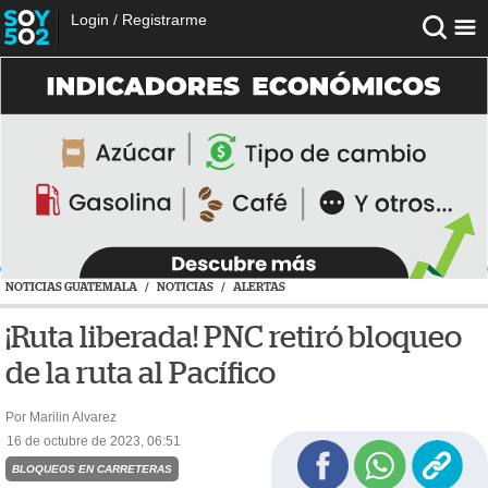
Login
/
Registrarme
NOTICIAS GUATEMALA
/
NOTICIAS
/
ALERTAS
¡Ruta liberada! PNC retiró bloqueo
de la ruta al Pacífico
Por Marilin Alvarez
16 de octubre de 2023, 06:51
BLOQUEOS EN CARRETERAS