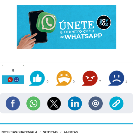
8
0
0
7
1
NOTICIAS GUATEMALA
/
NOTICIAS
/
ALERTAS