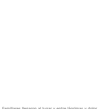
Familiares llegaron al lugar y entre lágrimas y dolor,