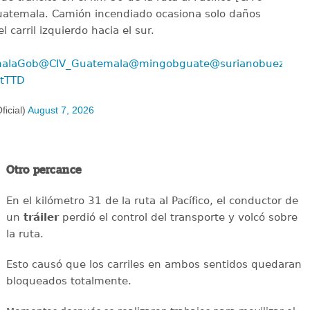
Guatemala. Camión incendiado ocasiona solo daños
 carril izquierdo hacia el sur.
alaGob
@CIV_Guatemala
@mingobguate
@surianobuezo
BtTTD
icial)
August 7, 2026
Otro percance
En el kilómetro 31 de la ruta al Pacífico, el conductor de
un
tráiler
perdió el control del transporte y volcó sobre
la ruta.
Esto causó que los carriles en ambos sentidos quedaran
bloqueados totalmente.