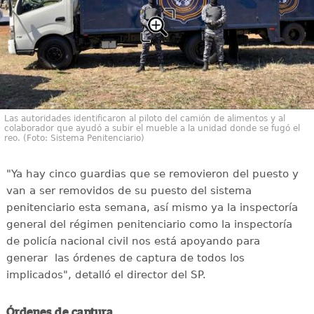
Las autoridades identificaron al piloto del camión de alimentos y al
colaborador que ayudó a subir el mueble a la unidad donde se fugó el
reo. (Foto: Sistema Penitenciario)
"Ya hay cinco guardias que se removieron del puesto y
van a ser removidos de su puesto del sistema
penitenciario esta semana, así mismo ya la inspectoría
general del régimen penitenciario como la inspectoría
de policía nacional civil nos está apoyando para
generar las órdenes de captura de todos los
implicados", detalló el director del SP.
Órdenes de captura