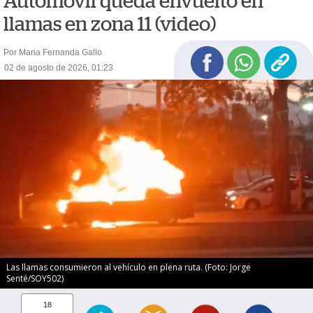
Automóvil queda envuelto en
llamas en zona 11 (video)
Por Maria Fernanda Gallo
02 de agosto de 2026, 01:23
Las llamas consumieron al vehículo en plena ruta. (Foto: Jorge
Senté/SOY502)
18