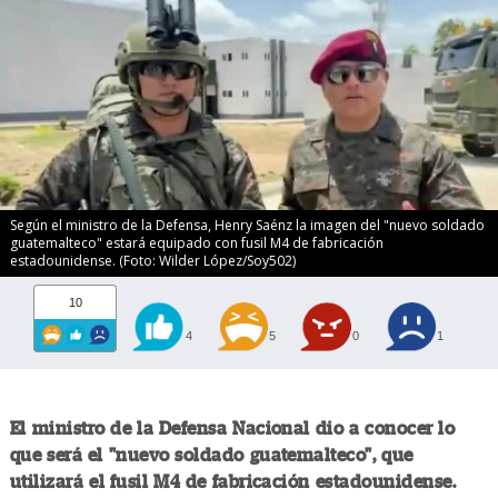
Según el ministro de la Defensa, Henry Saénz la imagen del "nuevo soldado
guatemalteco" estará equipado con fusil M4 de fabricación
estadounidense. (Foto: Wilder López/Soy502)
10
4
5
0
1
El ministro de la Defensa Nacional dio a conocer lo
que será el "nuevo soldado guatemalteco", que
utilizará el fusil M4 de fabricación estadounidense.