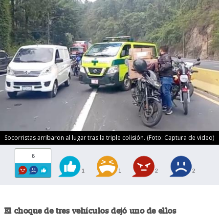
Socorristas arribaron al lugar tras la triple colisión. (Foto: Captura de video)
6
1
1
2
2
El choque de tres vehículos dejó uno de ellos