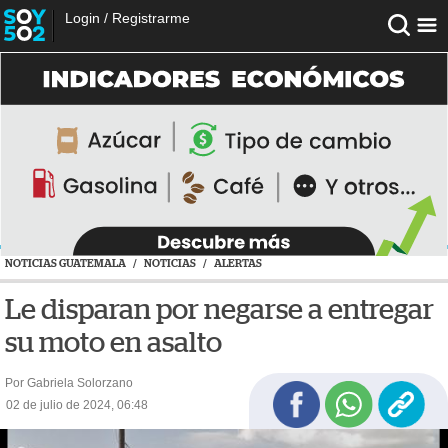
Login
/
Registrarme
NOTICIAS GUATEMALA
/
NOTICIAS
/
ALERTAS
Le disparan por negarse a entregar
su moto en asalto
Por Gabriela Solorzano
02 de julio de 2024, 06:48