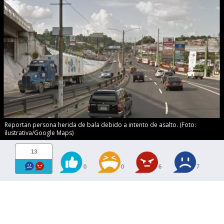
Reportan persona herida de bala debido a intento de asalto. (Foto:
ilustrativa/Google Maps)
13
0
0
6
7