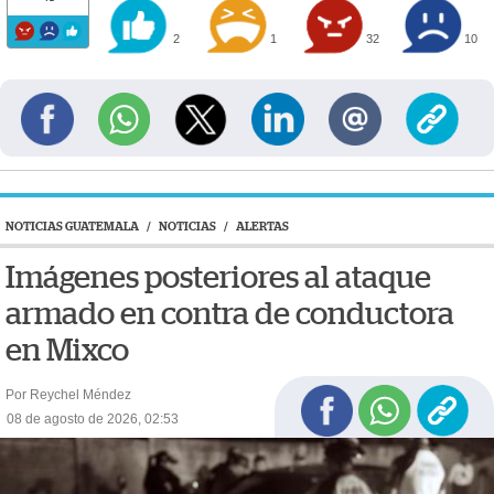
2
1
32
10
NOTICIAS GUATEMALA
/
NOTICIAS
/
ALERTAS
Imágenes posteriores al ataque
armado en contra de conductora
en Mixco
Por Reychel Méndez
08 de agosto de 2026, 02:53