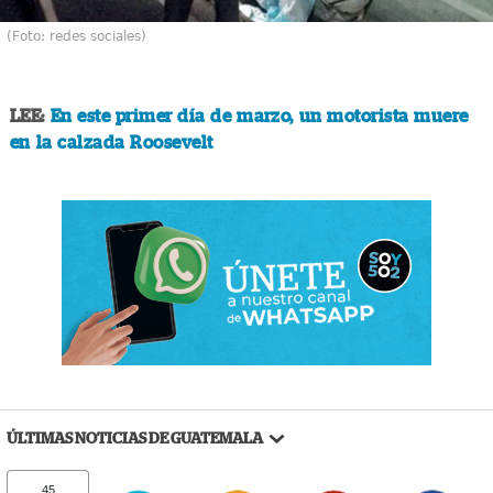
(Foto: redes sociales)
LEE:
En este primer día de marzo, un motorista muere
en la calzada Roosevelt
ÚLTIMAS NOTICIAS DE GUATEMALA
45