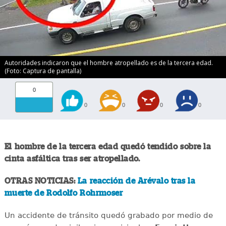
Autoridades indicaron que el hombre atropellado es de la tercera edad.
(Foto: Captura de pantalla)
0
0
0
0
0
El hombre de la tercera edad quedó tendido sobre la
cinta asfáltica tras ser atropellado.
OTRAS NOTICIAS:
La reacción de Arévalo tras la
muerte de Rodolfo Rohrmoser
Un accidente de tránsito quedó grabado por medio de