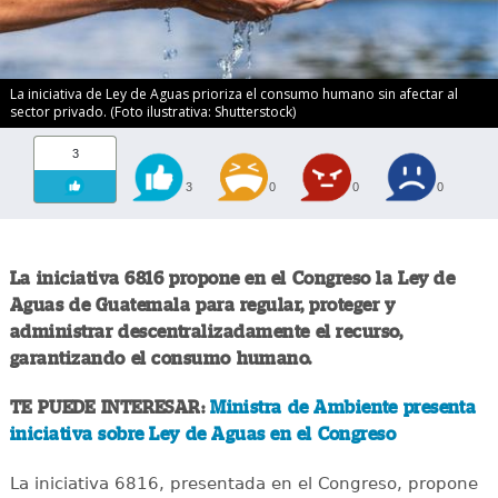
La iniciativa de Ley de Aguas prioriza el consumo humano sin afectar al
sector privado. (Foto ilustrativa: Shutterstock)
3
3
0
0
0
La iniciativa 6816 propone en el Congreso la Ley de
Aguas de Guatemala para regular, proteger y
administrar descentralizadamente el recurso,
garantizando el consumo humano.
TE PUEDE INTERESAR:
Ministra de Ambiente presenta
iniciativa sobre Ley de Aguas en el Congreso
La iniciativa 6816, presentada en el Congreso, propone