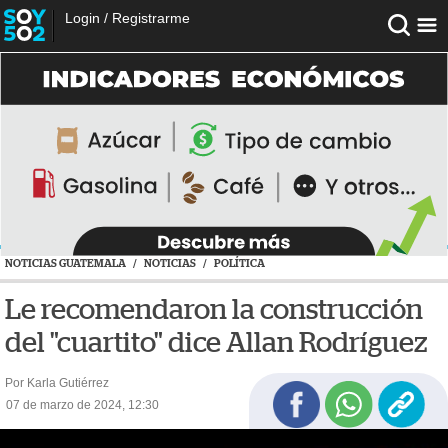
Login
/
Registrarme
NOTICIAS GUATEMALA
/
NOTICIAS
/
POLÍTICA
Le recomendaron la construcción
del "cuartito" dice Allan Rodríguez
Por Karla Gutiérrez
07 de marzo de 2024, 12:30