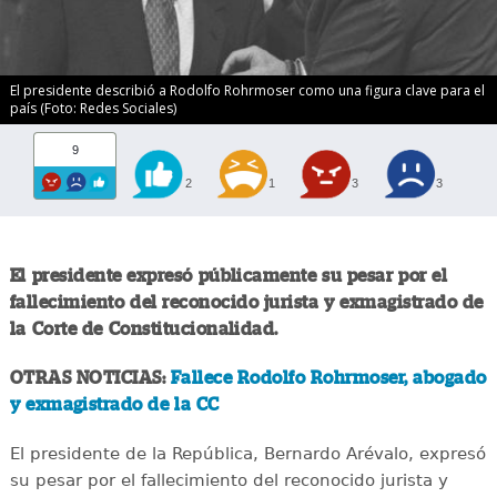
El presidente describió a Rodolfo Rohrmoser como una figura clave para el
país (Foto: Redes Sociales)
9
2
1
3
3
El presidente expresó públicamente su pesar por el
fallecimiento del reconocido jurista y exmagistrado de
la Corte de Constitucionalidad.
OTRAS NOTICIAS:
Fallece Rodolfo Rohrmoser, abogado
y exmagistrado de la CC
El presidente de la República, Bernardo Arévalo, expresó
su pesar por el fallecimiento del reconocido jurista y