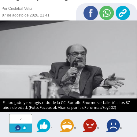
Por Cristóbal Veliz
07 de agosto de 2026, 21:41
El abogado y exmagistrado de la CC, Rodolfo Rhormoser falleció a los 87
años de edad. (Foto: Facebook Alianza por las Reformas/Soy502)
7
1
0
0
6