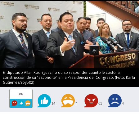
El diputado Allan Rodríguez no quiso responder cuánto le costó la
construcción de su "escondite" en la Presidencia del Congreso. (Foto: Karla
Gutiérrez/Soy502)
86
14
7
61
4