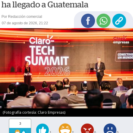
ha llegado a Guatemala
Por Redacción comercial
07 de agosto de 2026, 21:22
(Fotografía cortesía: Claro Empresas)
3
1
2
0
0