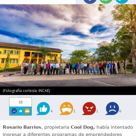
(Fotografía cortesía: INCAE)
12
4
1
1
6
Rosario Barrios
, propietaria
Cool Dog,
había intentado
ingresar a diferentes programas de emprendedores