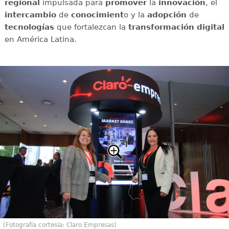
regional
impulsada para
promover
la
innovación
, el
intercambio
de
conocimient
o y la
adopción
de
tecnologías
que fortalezcan la
transformación digital
en América Latina.
(Fotografía cortesía: Claro Empresas)