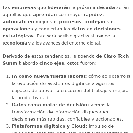
Las
empresas
que
liderarán
la próxima
década
serán
aquellas que
aprendan
con mayor
rapidez
,
automaticen
mejor sus
procesos
,
protejan
sus
operaciones
y conviertan los
datos
en
decisiones
estratégicas.
Esto será posible gracias al
uso
de la
t
ecnología
y a los avances del entorno digital.
Derivado de estas tendencias, la agenda de
Claro Tech
Sunmit
abordó
cinco ejes
, estos fueron:
IA como nueva fuerza laboral:
cómo se desarrolla
la evolución de asistentes digitales a agentes
capaces de apoyar la ejecución del trabajo y mejorar
la productividad.
Datos como motor de decisión:
vemos la
transformación de información dispersa en
decisiones más rápidas, confiables y accionables.
Plataformas digitales y Cloud:
impulso de