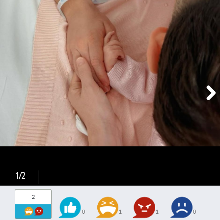
1/2
2
0
1
1
0