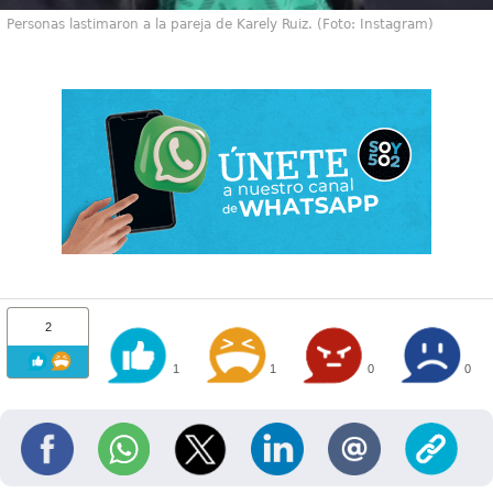
Personas lastimaron a la pareja de Karely Ruiz. (Foto: Instagram)
2
1
1
0
0