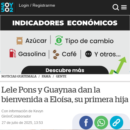
Login
/
Registrarme
NOTICIAS GUATEMALA
/
FAMA
/
GENTE
Lele Pons y Guaynaa dan la
bienvenida a Eloísa, su primera hija
Con información de Kevyn
Girón/Colaborador
27 de julio de 2025, 13:53