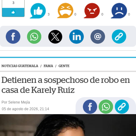
3
3
0
0
0
NOTICIAS GUATEMALA
/
FAMA
/
GENTE
Detienen a sospechoso de robo en
casa de Karely Ruiz
Por Selene Mejía
05 de agosto de 2026, 21:14