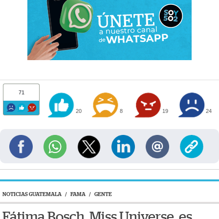
71
20
8
19
24
NOTICIAS GUATEMALA
/
FAMA
/
GENTE
Fátima Bosch, Miss Universe, es