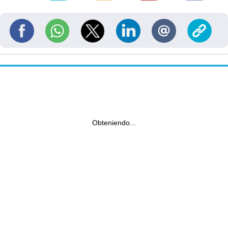
Obteniendo...