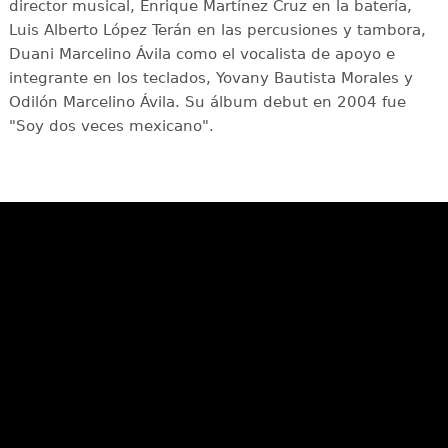
director musical, Enrique Martínez Cruz en la batería,
Luis Alberto López Terán en las percusiones y tambora,
Duani Marcelino Ávila como el vocalista de apoyo e
integrante en los teclados, Yovany Bautista Morales y
Odilón Marcelino Ávila. Su álbum debut en 2004 fue
"Soy dos veces mexicano".