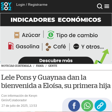
Login
/
Registrarme
NOTICIAS GUATEMALA
/
FAMA
/
GENTE
Lele Pons y Guaynaa dan la
bienvenida a Eloísa, su primera hija
Con información de Kevyn
Girón/Colaborador
27 de julio de 2025, 13:53