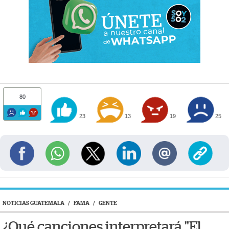
80
23
13
19
25
NOTICIAS GUATEMALA
/
FAMA
/
GENTE
¿Qué canciones interpretará "El