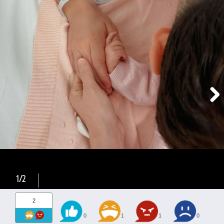
1/2
2
0
1
1
0