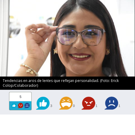
Tendencias en aros de lentes que reflejan personalidad. (Foto: Erick
Colop/Colaborador)
5
3
0
1
1