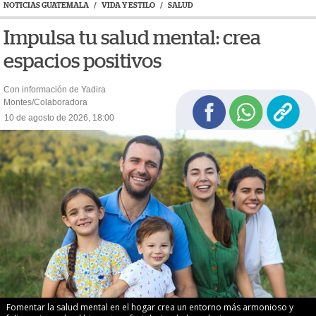
NOTICIAS GUATEMALA
/
VIDA Y ESTILO
/
SALUD
Impulsa tu salud mental: crea
espacios positivos
Con información de Yadira
Montes/Colaboradora
10 de agosto de 2026, 18:00
Fomentar la salud mental en el hogar crea un entorno más armonioso y