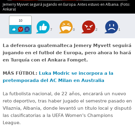
Jemerry Myvvet seguirá jugando en Europa. Antes estuvo en Albania. (Foto:
Ankara)
10
7
0
2
1
La defensora guatemalteca Jemery Myvett seguirá
jugando en el futbol de Europa, pero ahora lo hará
en Turquía con el Ankara Fomget.
MÁS FÚTBOL:
Luka Modric se incorpora a la
pretemporada del AC Milan en Australia
La futbolista nacional, de 22 años, encarará un nuevo
reto deportivo, tras haber jugado el semestre pasado en
Vllaznia, Albania, donde levantó un título local y disputó
las clasificatorias a la UEFA Women's Champions
League.