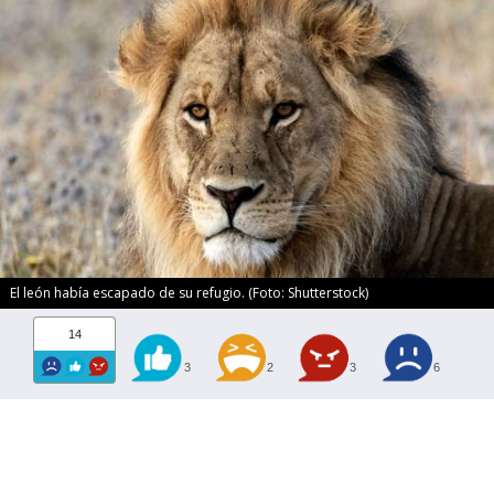
El león había escapado de su refugio. (Foto: Shutterstock)
14
3
2
3
6