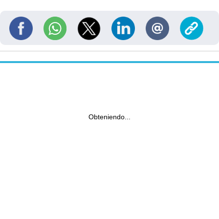
Obteniendo...