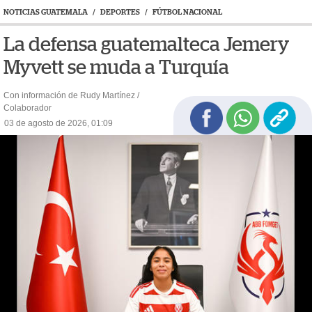
NOTICIAS GUATEMALA
/
DEPORTES
/
FÚTBOL NACIONAL
La defensa guatemalteca Jemery
Myvett se muda a Turquía
Con información de Rudy Martínez /
Colaborador
03 de agosto de 2026, 01:09