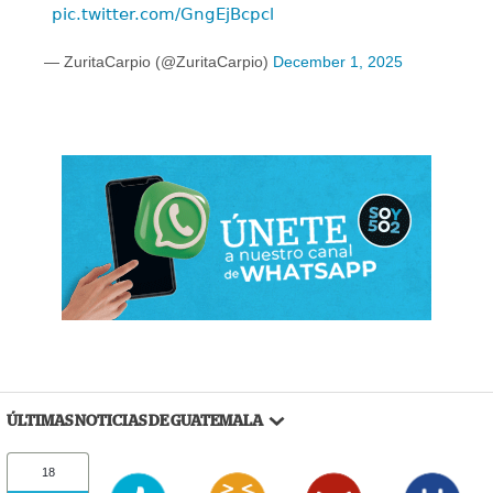
pic.twitter.com/GngEjBcpcl
— ZuritaCarpio (@ZuritaCarpio)
December 1, 2025
ÚLTIMAS NOTICIAS DE GUATEMALA
18