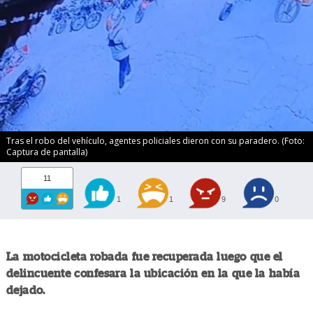
Tras el robo del vehículo, agentes policiales dieron con su paradero. (Foto:
Captura de pantalla)
11
1
1
9
0
La motocicleta robada fue recuperada luego que el
delincuente confesara la ubicación en la que la había
dejado.