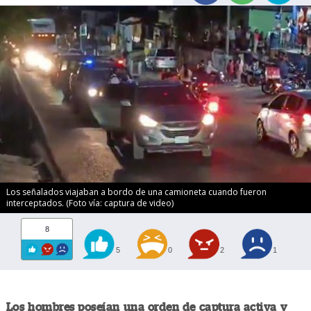
Los señalados viajaban a bordo de una camioneta cuando fueron
interceptados. (Foto vía: captura de video)
8
5
0
2
1
Los hombres poseían una orden de captura activa y