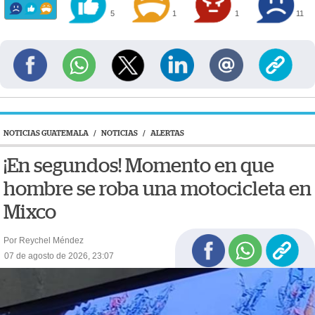
5
1
1
11
NOTICIAS GUATEMALA
/
NOTICIAS
/
ALERTAS
¡En segundos! Momento en que
hombre se roba una motocicleta en
Mixco
Por Reychel Méndez
07 de agosto de 2026, 23:07