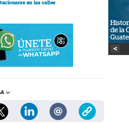
tacionarse en las calles
Histor
de la 
Guat
LA