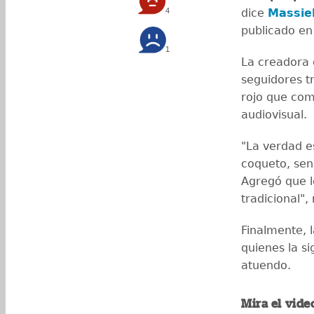
4
dice
Massiel
publicado en
1
La creadora 
seguidores t
rojo que com
audiovisual.
"La verdad 
coqueto, sens
Agregó que l
tradicional",
Finalmente, 
quienes la si
atuendo.
Mira el vide