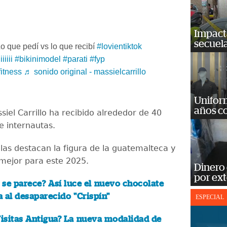
Impact
secuela
o que pedí vs lo que recibí
#lovientiktok
iiiiii
#bikinimodel
#parati
#fyp
fitness
♬ sonido original - massielcarrillo
Unifor
años c
ssiel Carrillo ha recibido alrededor de 40
e internautas.
las destacan la figura de la guatemalteca y
 mejor para este 2025.
Dinero
por ext
í se parece? Así luce el nuevo chocolate
 al desaparecido "Crispín"
ESPECIAL
isitas Antigua? La nueva modalidad de