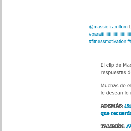
@massielcarrillom
L
#paratiiiiiiiiiiiiiiiiiiiiiiiii
#fitnessmotivation
#
El clip de Ma
respuestas d
Muchas de el
le desean lo
ADEMÁS:
¿S
que recuerda
TAMBIÉN:
¿V