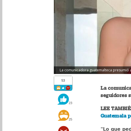
La comunicadora guatemalteca presumió a s
53
La comunica
seguidores s
23
LEE TAMBIÉ
Guatemala p
25
"Lo que ped