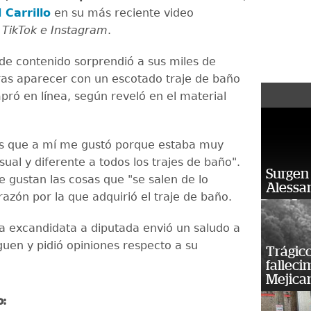
 Carrillo
en su más reciente video
TikTok e Instagram
.
de contenido sorprendió a sus miles de
ras aparecer con un escotado traje de baño
pró en línea, según reveló en el material
es que a mí me gustó porque estaba muy
ual y diferente a todos los trajes de baño".
Surgen 
e gustan las cosas que "se salen de lo
Alessan
 razón por la que adquirió el traje de baño.
la excandidata a diputada envió un saludo a
guen y pidió opiniones respecto a su
Trágico
falleci
Mejica
o: