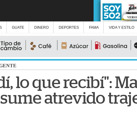
VERS
S
GUATE
DINERO
DEPORTES
FAMA
VIDA Y ESTILO
GENTE
í, lo que recibí": Ma
esume atrevido tra