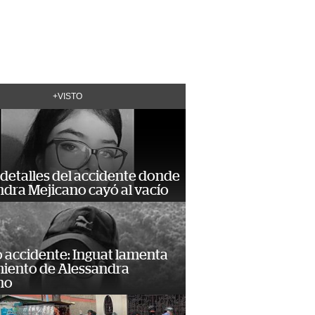
+VISTO
detalles del accidente donde
dra Mejicano cayó al vacío
 accidente: Inguat lamenta
miento de Alessandra
no