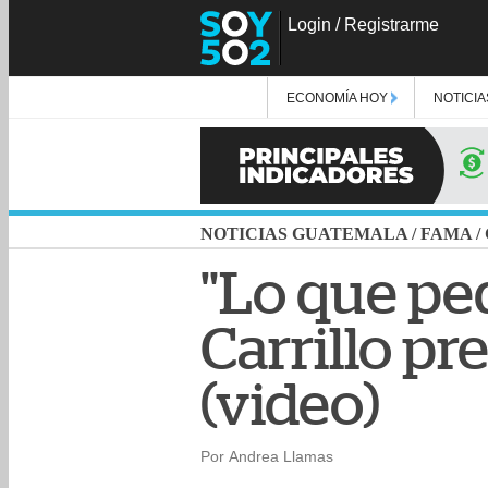
Login
/
Registrarme
ECONOMÍA HOY
NOTICIA
NOTICIAS GUATEMALA
/
FAMA
/
"Lo que ped
Carrillo pr
(video)
Por Andrea Llamas