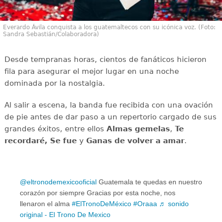
Everardo Ávila conquista a los guatemaltecos con su icónica voz. (Foto:
Sandra Sebastián/Colaboradora)
Desde tempranas horas, cientos de fanáticos hicieron
fila para asegurar el mejor lugar en una noche
dominada por la nostalgia.
Al salir a escena, la banda fue recibida con una ovación
de pie antes de dar paso a un repertorio cargado de sus
grandes éxitos, entre ellos
Almas gemelas
,
Te
recordaré,
Se fue
y
Ganas de volver a amar
.
@eltronodemexicooficial
Guatemala te quedas en nuestro
corazón por siempre Gracias por esta noche, nos
llenaron el alma
#ElTronoDeMéxico
#Oraaa
♬ sonido
original - El Trono De Mexico