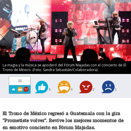
La magia y la música se apoderó del Fórum Majadas con el concierto de El
Trono de México. (Foto: Sandra Sebastián/Colaboradora)
12
5
4
2
1
El Trono de México regresó a Guatemala con la gira
"Prometiste volver". Revive los mejores momentos de
su emotivo concierto en Fórum Majadas.