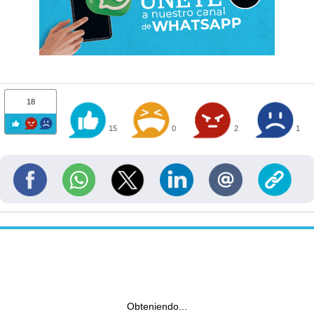
18
15
0
2
1
Obteniendo...