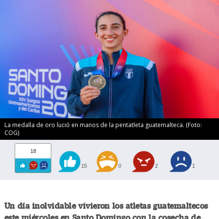
La medalla de oro lució en manos de la pentatleta guatemalteca. (Foto:
COG)
18
15
0
2
1
Un día inolvidable vivieron los atletas guatemaltecos
este miércoles en Santo Domingo con la cosecha de