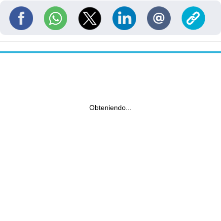
Obteniendo...