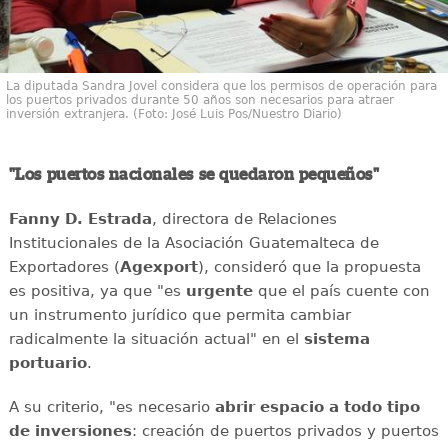
La diputada Sandra Jovel considera que los permisos de operación para
los puertos privados durante 50 años son necesarios para atraer
inversión extranjera. (Foto: José Luis Pos/Nuestro Diario)
"Los puertos nacionales se quedaron pequeños"
Fanny D. Estrada
, directora de Relaciones
Institucionales de la Asociación Guatemalteca de
Exportadores (
Agexport
), consideró que la propuesta
es positiva, ya que "es
urgente
que el país cuente con
un instrumento jurídico que permita cambiar
radicalmente la situación actual" en el
sistema
portuario
.
A su criterio, "es necesario
abrir espacio a todo tipo
de inversiones
: creación de puertos privados y puertos