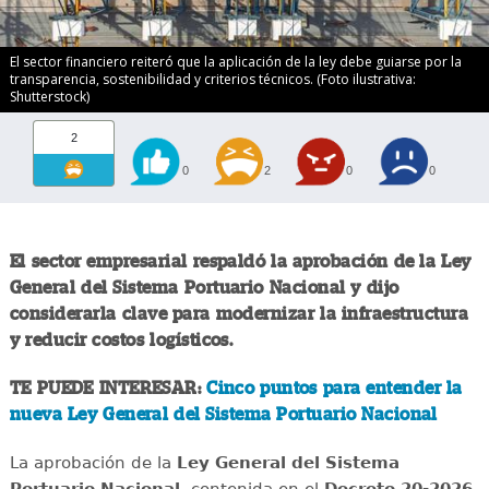
El sector financiero reiteró que la aplicación de la ley debe guiarse por la
transparencia, sostenibilidad y criterios técnicos. (Foto ilustrativa:
Shutterstock)
2
0
2
0
0
El sector empresarial respaldó la aprobación de la Ley
General del Sistema Portuario Nacional y dijo
considerarla clave para modernizar la infraestructura
y reducir costos logísticos.
TE PUEDE INTERESAR:
Cinco puntos para entender la
nueva Ley General del Sistema Portuario Nacional
La aprobación de la
Ley General del Sistema
Portuario Nacional
, contenida en el
Decreto 20-2026
,