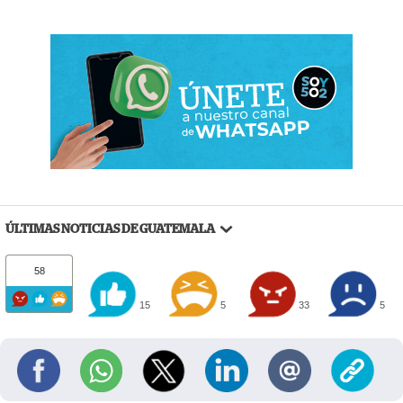
ÚLTIMAS NOTICIAS DE GUATEMALA
58
15
5
33
5