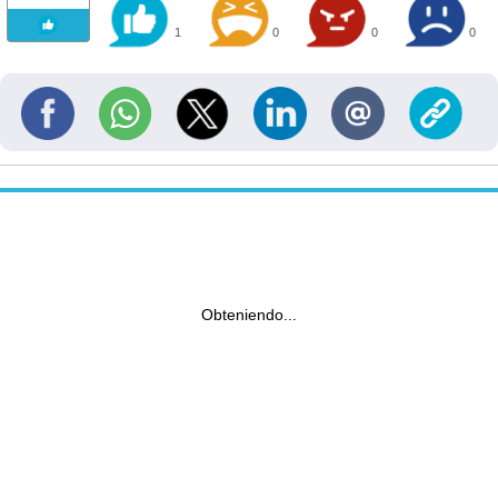
1
0
0
0
Obteniendo...