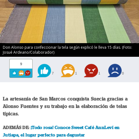
Don Alonso para confeccionar la tela según explicó le lleva 15 días. (Foto:
Josué Ardeano/Colaborador)
9
7
1
1
0
La artesanía de San Marcos conquista Suecia gracias a
Alonso Fuentes y su trabajo en la elaboración de telas
típicas.
ADEMÁS DE:
¡Todo rosa! Conoce Sweet Café AnnLeví en
Jutiapa, el lugar perfecto para degustar