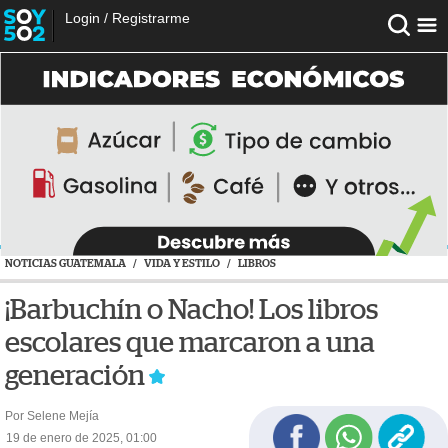
Login
/
Registrarme
NOTICIAS GUATEMALA
/
VIDA Y ESTILO
/
LIBROS
¡Barbuchín o Nacho! Los libros
escolares que marcaron a una
generación
Por Selene Mejía
19 de enero de 2025, 01:00