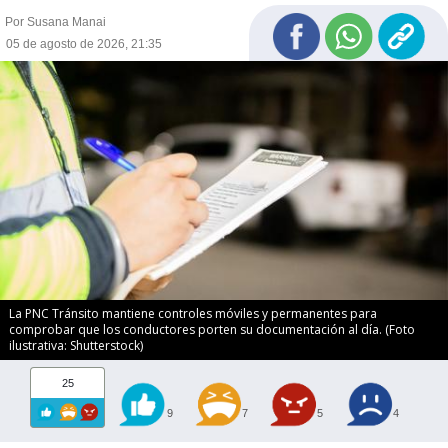
Por Susana Manai
05 de agosto de 2026, 21:35
La PNC Tránsito mantiene controles móviles y permanentes para
comprobar que los conductores porten su documentación al día. (Foto
ilustrativa: Shutterstock)
25
9
7
5
4