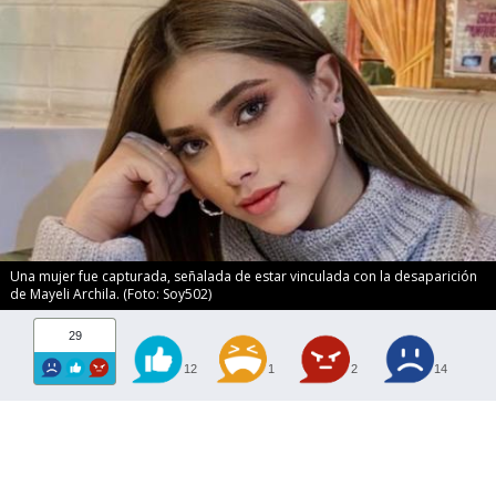
Una mujer fue capturada, señalada de estar vinculada con la desaparición
de Mayeli Archila. (Foto: Soy502)
29
12
1
2
14