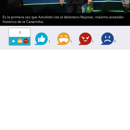
Es la primera vez que Ancelotti cita al delantero Neymar, máximo anotador
histórico de la Canarinha.
3
1
1
1
0