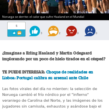
Noruega se derrite: el calor que sufre Haaland en el Mundial
5
3
2
0
0
¿Imaginas a Erling Haaland y Martin Odegaard
implorando por un poco de hielo tirados en el césped?
TE PUEDE INTERESAR:
Choque de realidades en
Lisboa: Portugal calibra su arsenal ante Chile
Las fotos virales del día no mienten: la selección de
Noruega cambió el frío nórdico por el "infierno"
veraniego de Carolina del Norte, y las imágenes de los
jugadores sin camisola, exhaustos y asándose bajo el