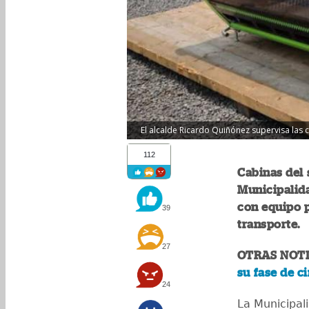
El alcalde Ricardo Quiñónez supervisa las 
112
Cabinas del 
Municipalida
con equipo 
39
transporte.
27
OTRAS NOTI
su fase de c
24
La Municipal