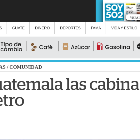
VERS
S
GUATE
DINERO
DEPORTES
FAMA
VIDA Y ESTILO
AS
/
COMUNIDAD
uatemala las cabina
tro