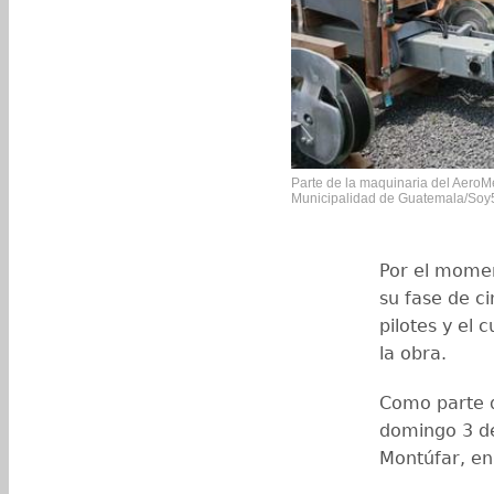
Parte de la maquinaria del AeroMe
Municipalidad de Guatemala/Soy
Por el momen
su fase de ci
pilotes y el
la obra.
Como parte d
domingo 3 de
Montúfar, en