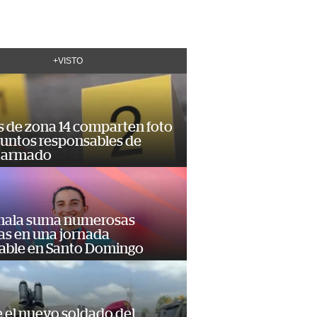
+VISTO
s de zona 14 comparten foto
suntos responsables de
 armado
ala suma numerosas
as en una jornada
dable en Santo Domingo
e el nuevo soldado del