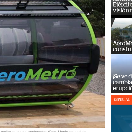
Ejércit
visión
AeroMet
constr
¡Se ve 
cambia 
erupci
ESPECIAL