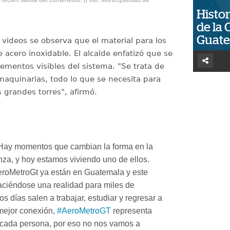
recién salida del contenedor. (Foto: Municipalidad de
Histor
de la 
Guat
 videos se observa que el material para los
e acero inoxidable. El alcalde enfatizó que se
elementos visibles del sistema. "Se trata de
maquinarias, todo lo que se necesita para
s grandes torres", afirmó.
ay momentos que cambian la forma en la
za, y hoy estamos viviendo uno de ellos.
roMetroGt ya están en Guatemala y este
aciéndose una realidad para miles de
os días salen a trabajar, estudiar y regresar a
mejor conexión,
#AeroMetroGT
representa
 cada persona, por eso no nos vamos a