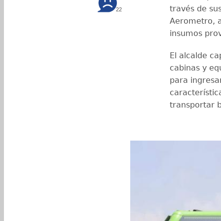
través de sus
22
Aerometro, a
insumos prov
El alcalde ca
cabinas y eq
para ingresa
característi
transportar b