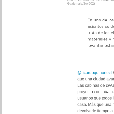
Una de las cabinas del AeroMetro 
Guatemala/Soy502)
En uno de los
asientos es d
trata de los 
materiales y 
levantar esta
@ricardoquinonezl
H
que una ciudad avan
Las cabinas de @Ae
proyecto continúa h
usuarios que todos l
casa. Más que una 
devolverle tiempo a