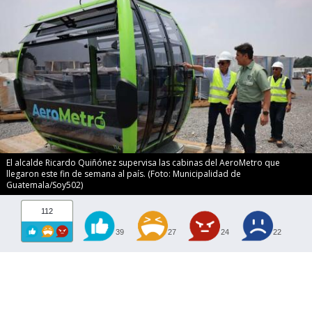
El alcalde Ricardo Quiñónez supervisa las cabinas del AeroMetro que
llegaron este fin de semana al país. (Foto: Municipalidad de
Guatemala/Soy502)
112
39
27
24
22