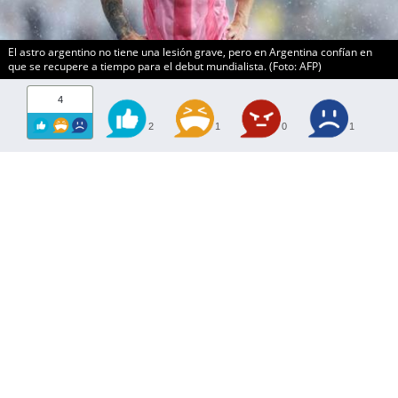
El astro argentino no tiene una lesión grave, pero en Argentina confían en
que se recupere a tiempo para el debut mundialista. (Foto: AFP)
4
2
1
0
1