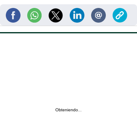
Obteniendo...