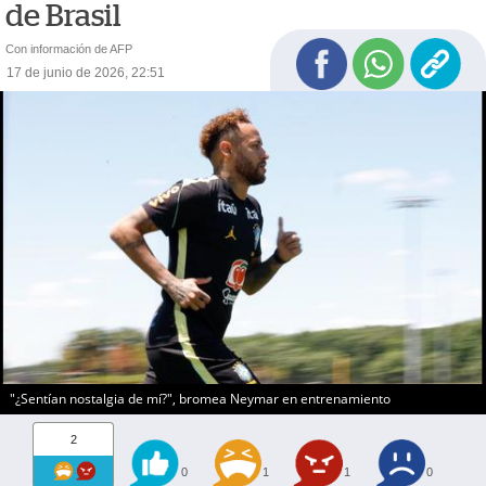
de Brasil
Con información de AFP
17 de junio de 2026, 22:51
"¿Sentían nostalgia de mí?", bromea Neymar en entrenamiento
2
0
1
1
0