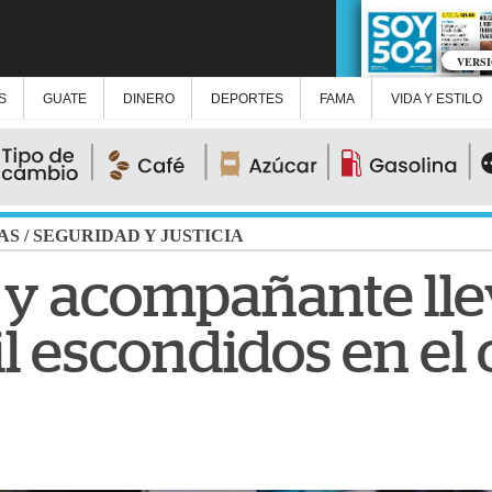
VERS
S
GUATE
DINERO
DEPORTES
FAMA
VIDA Y ESTILO
AS
/
SEGURIDAD Y JUSTICIA
 y acompañante ll
l escondidos en el 