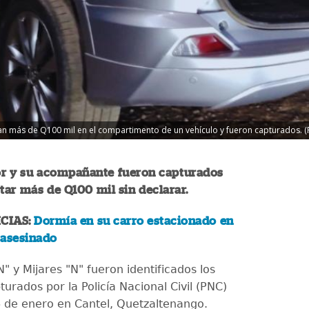
 más de Q100 mil en el compartimento de un vehículo y fueron capturados. (
r y su acompañante fueron capturados
tar más de Q100 mil sin declarar.
CIAS:
Dormía en su carro estacionado en
 asesinado
 y Mijares "N" fueron identificados los
urados por la Policía Nacional Civil (PNC)
6 de enero en Cantel, Quetzaltenango.