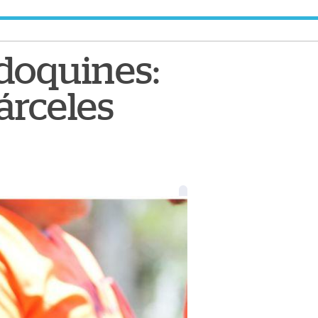
adoquines:
cárceles