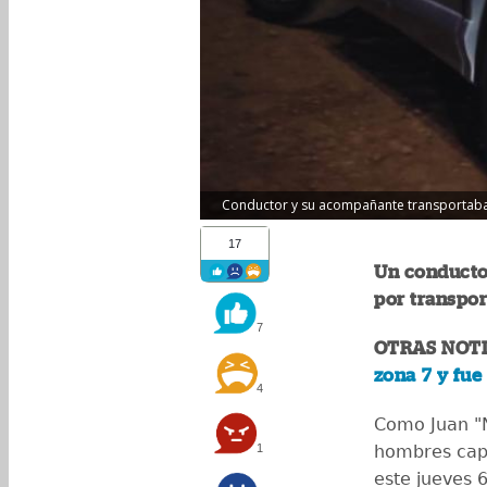
Conductor y su acompañante transportaban
17
Un conducto
por transpor
7
OTRAS NOTI
zona 7 y fue
4
Como Juan "N"
1
hombres capt
este jueves 