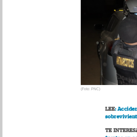
(Foto: PNC)
LEE
: Acciden
sobrevivien
TE INTERES