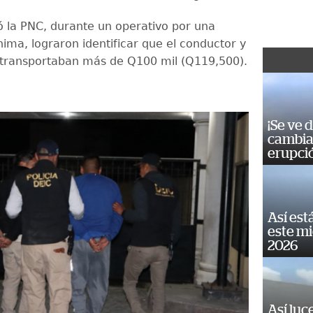
ó la PNC, durante un operativo por una
ima, lograron identificar que el conductor y
transportaban más de Q100 mil (Q119,500).
¡Se ve 
cambia 
erupci
Así est
este m
2026
Así luc