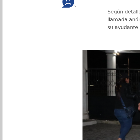
5
Según detall
llamada anón
su ayudante 