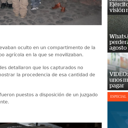
Ejércit
visión
WhatsA
perderá
 llevaban oculto en un compartimento de la
agosto
po agrícola en la que se movilizaban.
des detallaron que los capturados no
VIDEO: 
ostrar la procedencia de esa cantidad de
unos m
pagar
 fueron puestos a disposición de un juzgado
ESPECIAL
ente.