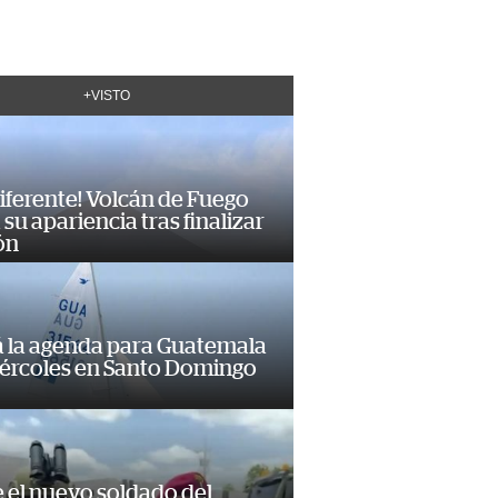
+VISTO
diferente! Volcán de Fuego
su apariencia tras finalizar
ón
á la agenda para Guatemala
iércoles en Santo Domingo
e el nuevo soldado del