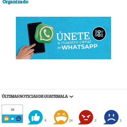
Organizado
ÚLTIMAS NOTICIAS DE GUATEMALA
38
9
24
2
3