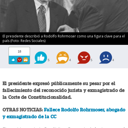
El presidente describió a Rodolfo Rohrmoser como una figura clave para el
país (Foto: Redes Sociales)
18
5
4
5
4
El presidente expresó públicamente su pesar por el
fallecimiento del reconocido jurista y exmagistrado de
la Corte de Constitucionalidad.
OTRAS NOTICIAS:
Fallece Rodolfo Rohrmoser, abogado
y exmagistrado de la CC