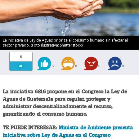
La iniciativa de Ley de Aguas prioriza el consumo humano sin afectar al
sector privado. (Foto ilustrativa: Shutterstock)
5
5
0
0
0
La iniciativa 6816 propone en el Congreso la Ley de
Aguas de Guatemala para regular, proteger y
administrar descentralizadamente el recurso,
garantizando el consumo humano.
TE PUEDE INTERESAR:
Ministra de Ambiente presenta
iniciativa sobre Ley de Aguas en el Congreso