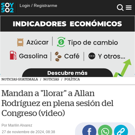
Login
/
Registrarme
NOTICIAS GUATEMALA
/
NOTICIAS
/
POLÍTICA
Mandan a "llorar" a Allan
Rodríguez en plena sesión del
Congreso (video)
Por Marilin Alvarez
27 de noviembre de 2024, 08:38