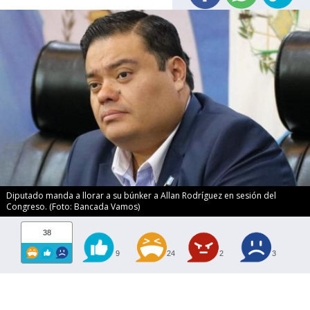
Diputado manda a llorar a su búnker a Allan Rodríguez en sesión del
Congreso. (Foto: Bancada Vamos)
38
9
24
2
3