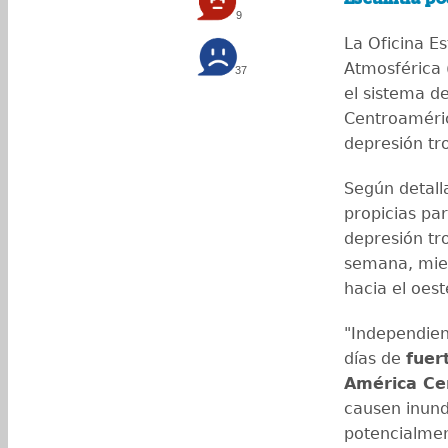
9
La Oficina E
Atmosférica 
37
el sistema d
Centroaméric
depresión tr
Según detall
propicias par
depresión tro
semana, mien
hacia el oest
"Independien
días de
fuer
América Ce
causen inund
potencialmen