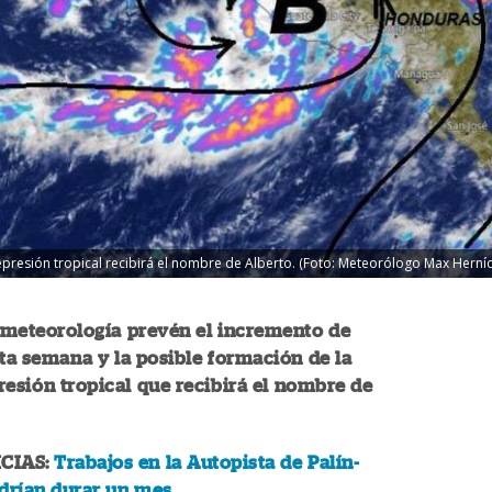
presión tropical recibirá el nombre de Alberto. (Foto: Meteorólogo Max Herní
 meteorología prevén el incremento de
sta semana y la posible formación de la
esión tropical que recibirá el nombre de
CIAS:
Trabajos en la Autopista de Palín-
odrían durar un mes