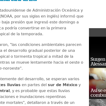
stadounidense de Administración Oceánica y
(NOAA, por sus siglas en inglés) informó que
e baja presión que ingresó este domingo a
a podría convertirse en la primera
opical de la temporada.
aron, "las condiciones ambientales parecen
a el desarrollo gradual posterior de una
pical o tormenta tropical a mitad de la
Surgen 
tras se mueve lentamente hacia el oeste o
Alessan
e-noroeste".
temente del desarrollo, se esperan varios
tes lluvias
en partes del
sur de México
y
Así se 
ntral
, y es probable que estas lluvias
combus
aciones e inundaciones repentinas
te mortales", detallaron a través de un