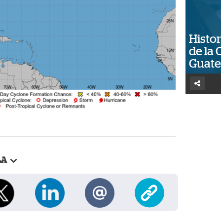
Histor
de la 
Guat
LA