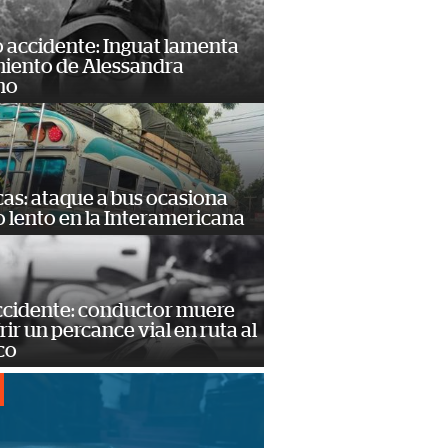
 accidente: Inguat lamenta
miento de Alessandra
no
as: ataque a bus ocasiona
o lento en la Interamericana
accidente: conductor muere
frir un percance vial en ruta al
co