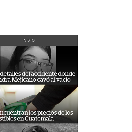
+VISTO
detalles del accidente donde
dra Mejicano cayó al vacío
encuentran los precios de los
tibles en Guatemala