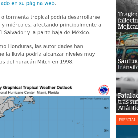
icado en su página web
.
Trágico
 o tormenta tropical podría desarrollarse
falleci
 y miércoles, afectando principalmente a
Mejica
l Salvador y la parte baja de México.
mo Honduras, las autoridades han
e la lluvia podría alcanzar niveles muy
San Luc
los del huracán Mitch en 1998.
tránsit
Fatal 
tras su
Atlánti
ESPECIAL