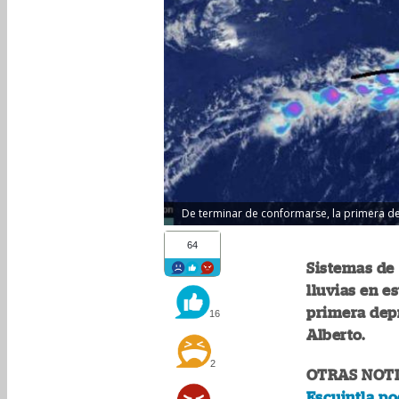
De terminar de conformarse, la primera de
64
Sistemas de
lluvias en e
primera depr
16
Alberto.
2
OTRAS NOTI
Escuintla p