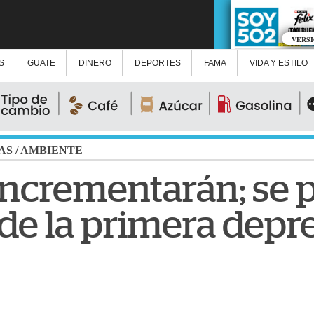
VERS
S
GUATE
DINERO
DEPORTES
FAMA
VIDA Y ESTILO
AS
/
AMBIENTE
 incrementarán; se 
de la primera depr