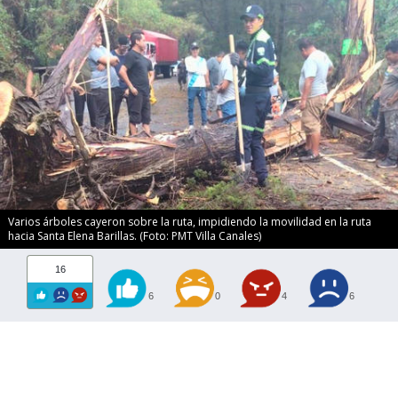
Varios árboles cayeron sobre la ruta, impidiendo la movilidad en la ruta
hacia Santa Elena Barillas. (Foto: PMT Villa Canales)
16
6
0
4
6