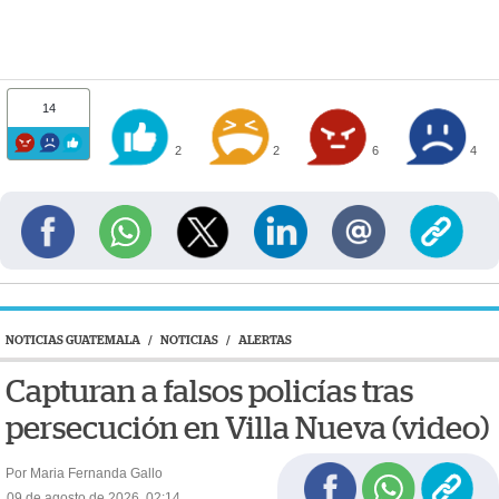
14
2
2
6
4
NOTICIAS GUATEMALA
/
NOTICIAS
/
ALERTAS
Capturan a falsos policías tras
persecución en Villa Nueva (video)
Por Maria Fernanda Gallo
09 de agosto de 2026, 02:14