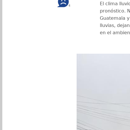
El clima lluv
4
pronóstico. 
Guatemala y 
lluvias, deja
en el ambien