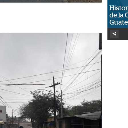
Histor
de la 
Guat