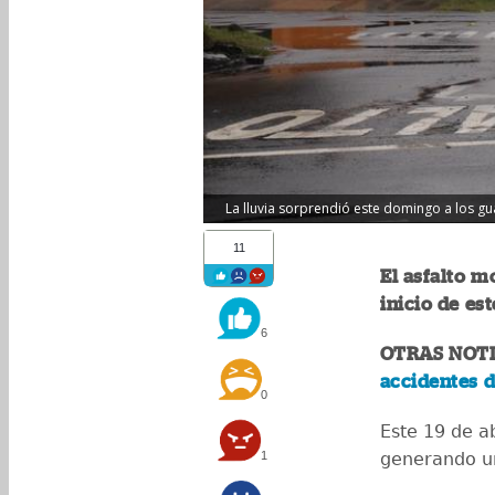
La lluvia sorprendió este domingo a los g
11
El asfalto 
inicio de es
6
OTRAS NOTI
accidentes d
0
Este 19 de ab
1
generando un