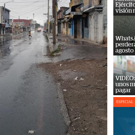
Ejércit
visión
WhatsA
perderá
agosto
VIDEO: 
unos m
pagar
ESPECIAL