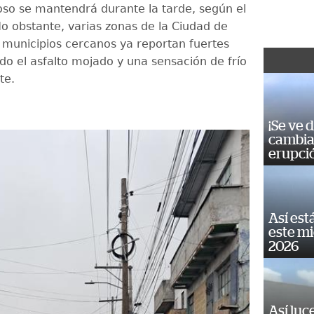
ioso se mantendrá durante la tarde, según el
No obstante, varias zonas de la Ciudad de
municipios cercanos ya reportan fuertes
ndo el asfalto mojado y una sensación de frío
te.
¡Se ve 
cambia 
erupci
Así est
este m
2026
Así luc