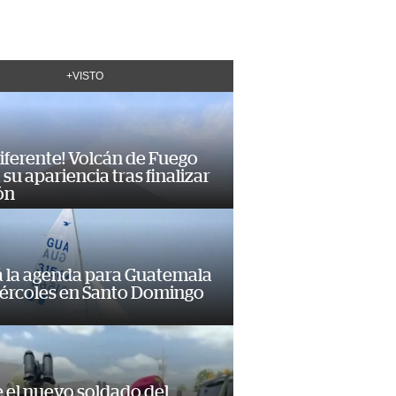
+VISTO
diferente! Volcán de Fuego
su apariencia tras finalizar
ón
á la agenda para Guatemala
iércoles en Santo Domingo
e el nuevo soldado del