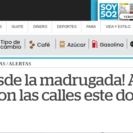
VERS
S
GUATE
DINERO
DEPORTES
FAMA
VIDA Y ESTILO
AS
/
ALERTAS
esde la madrugada! 
n las calles este 