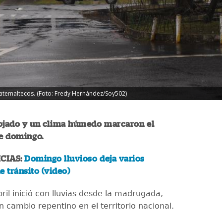
uatemaltecos. (Foto: Fredy Hernández/Soy502)
mojado y un clima húmedo marcaron el
te domingo.
CIAS:
Domingo lluvioso deja varios
e tránsito (video)
ril inició con lluvias desde la madrugada,
 cambio repentino en el territorio nacional.