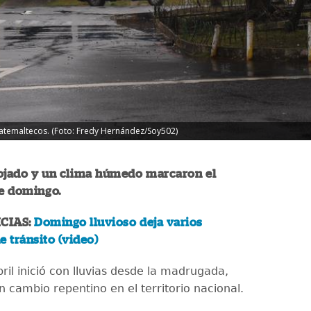
uatemaltecos. (Foto: Fredy Hernández/Soy502)
mojado y un clima húmedo marcaron el
te domingo.
CIAS:
Domingo lluvioso deja varios
e tránsito (video)
ril inició con lluvias desde la madrugada,
 cambio repentino en el territorio nacional.