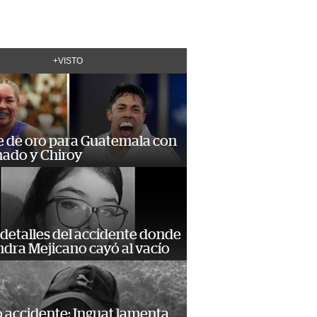
+VISTO
e de oro para Guatemala con
ado y Chiroy
detalles del accidente donde
dra Mejicano cayó al vacío
 accidente: Inguat lamenta