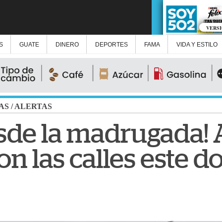
VERS
S
GUATE
DINERO
DEPORTES
FAMA
VIDA Y ESTILO
AS
/
ALERTAS
esde la madrugada! 
n las calles este 