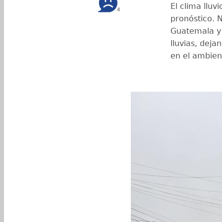
El clima lluv
4
pronóstico. 
Guatemala y 
lluvias, deja
en el ambien