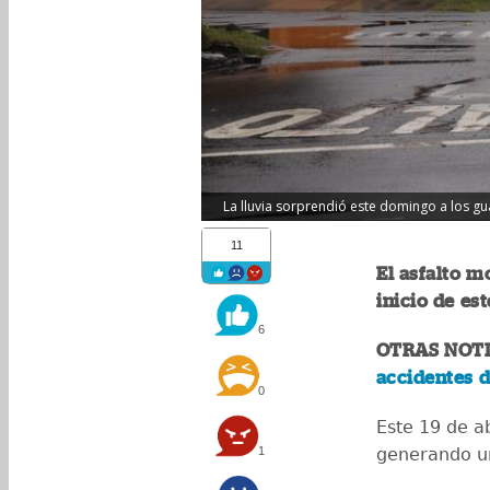
La lluvia sorprendió este domingo a los g
11
El asfalto 
inicio de es
6
OTRAS NOTI
accidentes d
0
Este 19 de ab
1
generando un