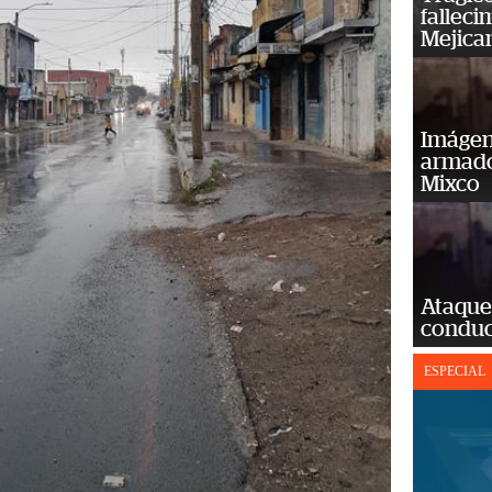
falleci
Mejica
Imágene
armado
Mixco
Ataque
conduct
ESPECIAL