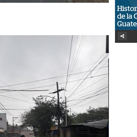
Histor
de la 
Guat