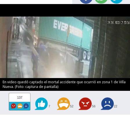
En video quedó captado el mortal accidente que ocurrió en zona 1 de Villa
Nueva. (Foto: captura de pantalla)
137
7
52
56
22