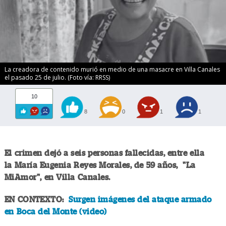
La creadora de contenido murió en medio de una masacre en Villa Canales
el pasado 25 de julio. (Foto vía: RRSS)
10
8
0
1
1
El crimen dejó a seis personas fallecidas, entre ella
la María Eugenia Reyes Morales, de 59 años, "La
MiAmor", en Villa Canales.
EN CONTEXTO:
Surgen imágenes del ataque armado
en Boca del Monte (video)