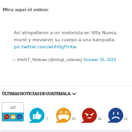
Mira aquí el video:
Así atropellaron a un motorista en Villa Nueva,
murió y movieron su cuerpo a una banqueta.
pic.twitter.com/wUh0gfYrXw
— InfoGT_Noticias (@infogt_noticias)
October 25, 2023
ÚLTIMAS NOTICIAS DE GUATEMALA
137
7
52
56
22