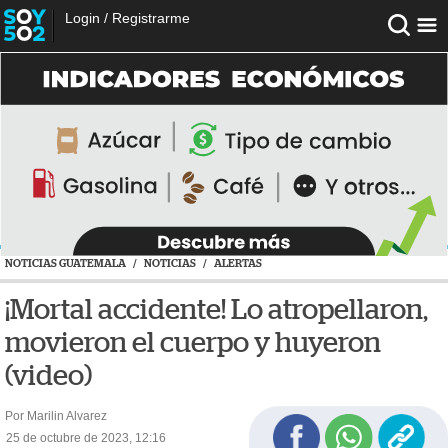
Login
/
Registrarme
NOTICIAS GUATEMALA
/
NOTICIAS
/
ALERTAS
¡Mortal accidente! Lo atropellaron,
movieron el cuerpo y huyeron
(video)
Por Marilin Alvarez
25 de octubre de 2023, 12:16