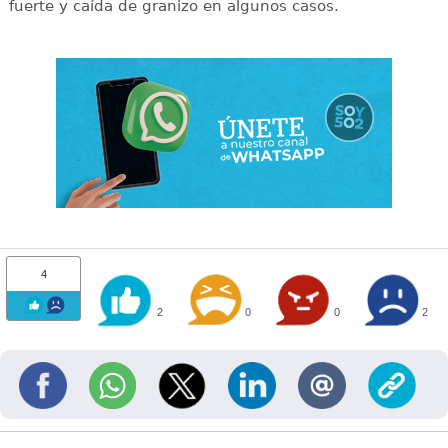
fuerte y caída de granizo en algunos casos.
4
2
0
0
2