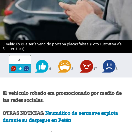
El vehículo que sería vendido portaba placas falsas. (Foto ilustrativa vía:
Shutterstock)
31
6
2
17
6
El vehículo robado era promocionado por medio de
las redes sociales.
OTRAS NOTICIAS:
Neumático de aeronave explota
durante su despegue en Petén