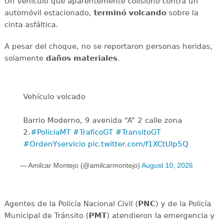
Un vehículo que aparentemente colisionó contra un
automóvil estacionado,
terminó
volcando
sobre la
cinta asfáltica.
A pesar del choque, no se reportaron personas heridas,
solamente
daños
materiales
.
Vehículo volcado
Barrio Moderno, 9 avenida “A” 2 calle zona
2.
#PoliciaMT
#TraficoGT
#TransitoGT
#OrdenYservicio
pic.twitter.com/f1XCtUIp5Q
— Amilcar Montejo (@amilcarmontejo)
August 10, 2026
Agentes de la Policía Nacional Civil (
PNC
) y de la Policía
Municipal de Tránsito (
PMT
) atendieron la emergencia y