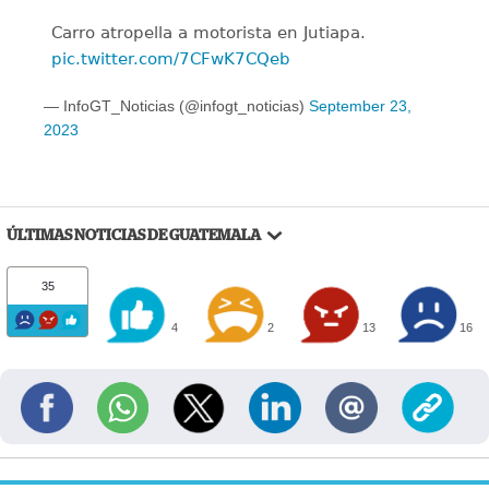
Carro atropella a motorista en Jutiapa.
pic.twitter.com/7CFwK7CQeb
— InfoGT_Noticias (@infogt_noticias)
September 23,
2023
ÚLTIMAS NOTICIAS DE GUATEMALA
35
4
2
13
16