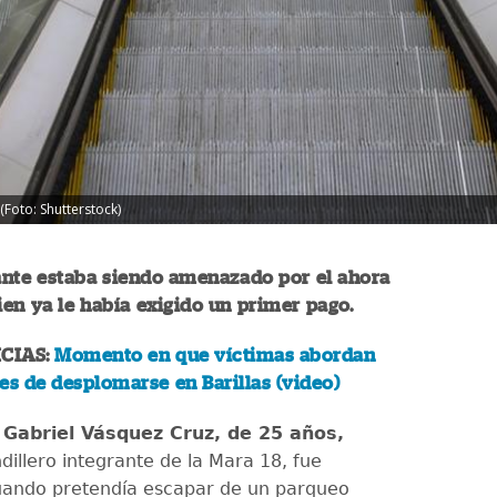
Foto: Shutterstock)
nte estaba siendo amenazado por el ahora
ien ya le había exigido un primer pago.
CIAS:
Momento en que víctimas abordan
es de desplomarse en Barillas (video)
 Gabriel Vásquez Cruz, de 25 años,
dillero integrante de la Mara 18, fue
uando pretendía escapar de un parqueo