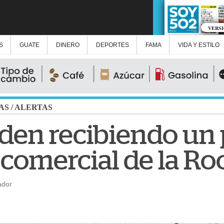
VERS
S
GUATE
DINERO
DEPORTES
FAMA
VIDA Y ESTILO
AS
/
ALERTAS
den recibiendo un
 comercial de la Ro
ador