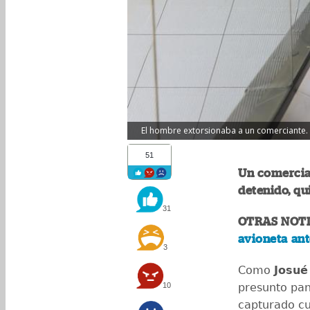
El hombre extorsionaba a un comerciante. (
51
Un comercia
detenido, qu
31
OTRAS NOTI
avioneta ant
3
Como
Josué
10
presunto pan
capturado c