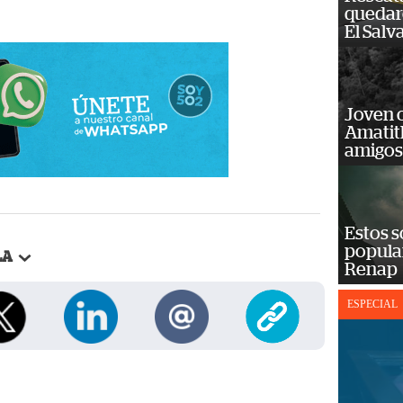
quedaro
El Salv
Joven 
Amatit
amigos
Estos s
popula
LA
Renap
ESPECIAL