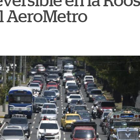
versible en la Roos
el AeroMetro