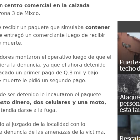
un
centro comercial en la calzada
 zona 3 de Mixco.
e recibir un paquete que simulaba
contener
e entregó un comerciante luego de recibir
 muerte.
adores montaron el operativo luego de que el
Fuertes
iera la denuncia, ya que el ahora detenido
techo 
sacado un primer pago de Q.8 mil y bajo
muerte le pidió un segundo pago.
e ser detenido le incautaron el paquete
Ataque 
sto dinero, dos celulares y una moto,
persona
esta ta
tendía darse a la fuga.
o al juzgado de la localidad con lo
la denuncia de las amenazas de la víctima.
Rescat