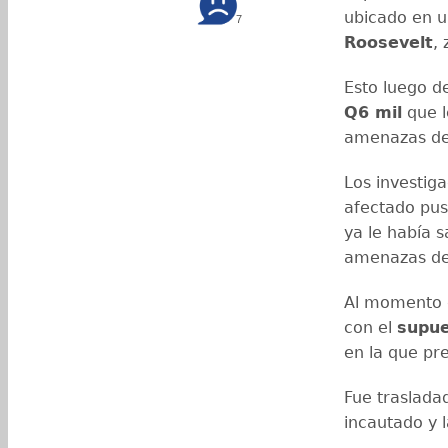
ubicado en 
7
Roosevelt
,
Esto luego d
Q6 mil
que l
amenazas de
Los investig
afectado pus
ya le había 
amenazas de 
Al momento d
con el
supue
en la que pre
Fue trasladad
incautado y 