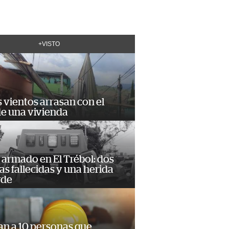
+VISTO
 vientos arrasan con el
de una vivienda
armado en El Trébol: dos
s fallecidas y una herida
rde
an a 10 personas que