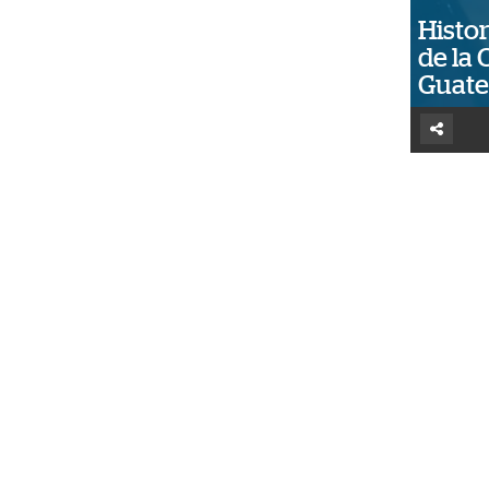
Histor
de la 
Guat