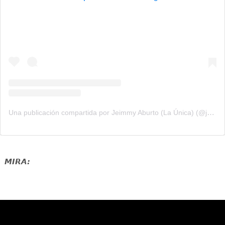
Una publicación compartida por Jeimmy Aburto (La Única) (@jeimmy_aburto)
MIRA: