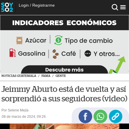
Login
/
Registrarme
NOTICIAS GUATEMALA
/
FAMA
/
GENTE
Jeimmy Aburto está de vuelta y así
sorprendió a sus seguidores (video)
Por Selene Mejía
08 de marzo de 2024, 09:26