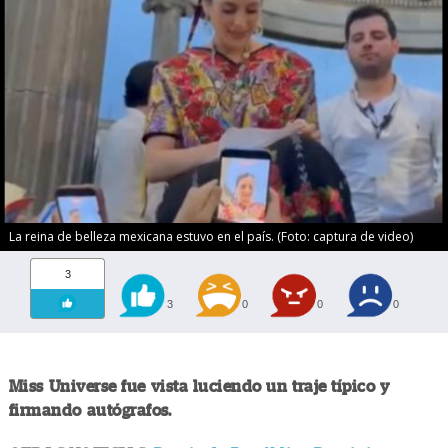
La reina de belleza mexicana estuvo en el país. (Foto: captura de video)
3
3
0
0
0
Miss Universe fue vista luciendo un traje típico y
firmando autógrafos.