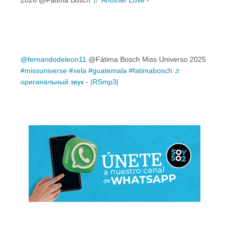
2026 @Fátima Bosch
♬ Another Love -
@fernandodeleon11
@Fátima Bosch Miss Universo 2025
#missuniverse
#xela
#guatemala
#fatimabosch
♬
оригинальный звук - |RSmp3|