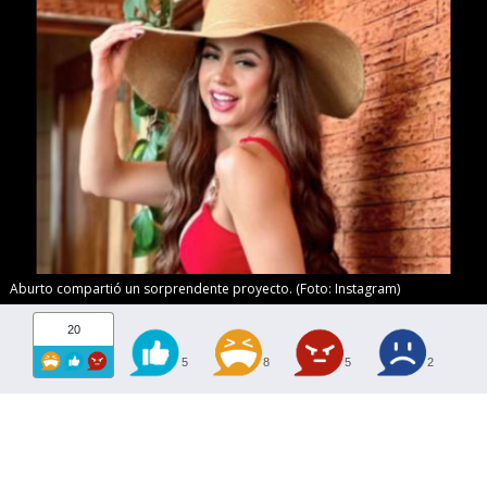
Aburto compartió un sorprendente proyecto. (Foto: Instagram)
20
5
8
5
2