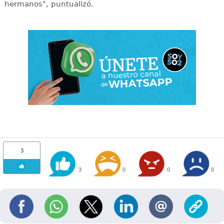
hermanos", puntualizó.
3
3
0
0
0