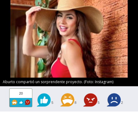
Aburto compartió un sorprendente proyecto. (Foto: Instagram)
20
5
8
5
2