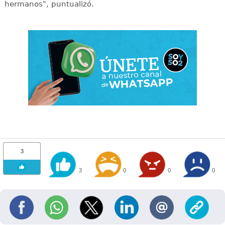
hermanos", puntualizó.
3
3
0
0
0