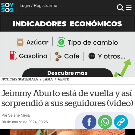
Login
/
Registrarme
NOTICIAS GUATEMALA
/
FAMA
/
GENTE
Jeimmy Aburto está de vuelta y así
sorprendió a sus seguidores (video)
Por Selene Mejía
08 de marzo de 2024, 09:26