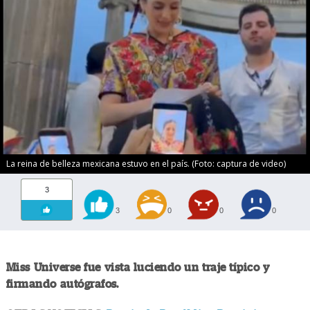
La reina de belleza mexicana estuvo en el país. (Foto: captura de video)
3
3
0
0
0
Miss Universe fue vista luciendo un traje típico y
firmando autógrafos.