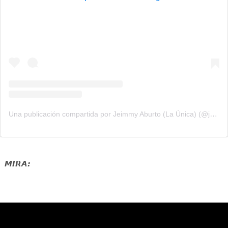
Una publicación compartida por Jeimmy Aburto (La Única) (@jeimmy_aburto)
MIRA: