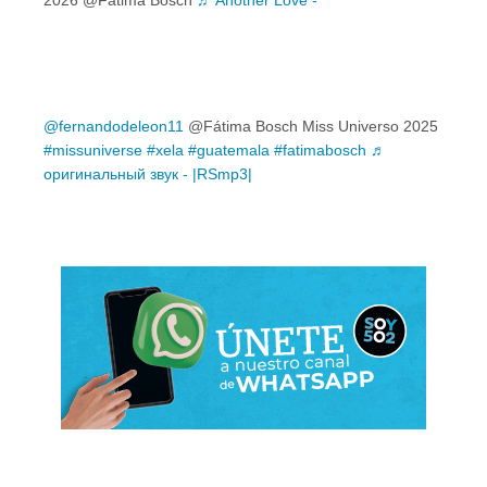
2026 @Fátima Bosch
♬ Another Love -
@fernandodeleon11
@Fátima Bosch Miss Universo 2025
#missuniverse
#xela
#guatemala
#fatimabosch
♬
оригинальный звук - |RSmp3|