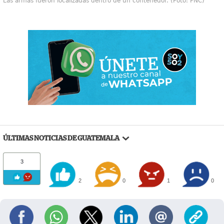
Las armas fueron localizadas dentro de un contenedor. (Foto: PNC)
ÚLTIMAS NOTICIAS DE GUATEMALA
3
2
0
1
0