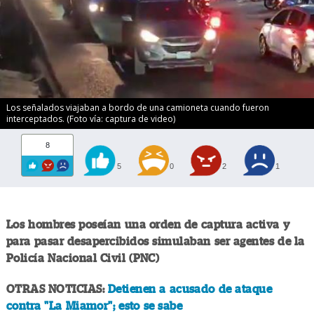
Los señalados viajaban a bordo de una camioneta cuando fueron
interceptados. (Foto vía: captura de video)
8
5
0
2
1
Los hombres poseían una orden de captura activa y
para pasar desapercibidos simulaban ser agentes de la
Policía Nacional Civil (PNC)
OTRAS NOTICIAS:
Detienen a acusado de ataque
contra "La Miamor"; esto se sabe