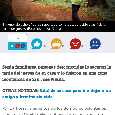
El menor de ocho años fue reportado como desaparecido a las 4 de la
tarde del jueves. (Foto ilustrativa: iStock)
35
25
0
8
2
Según familiares, personas desconocidas lo sacaron la
tarde del jueves de su casa y lo dejaron en una zona
montañosa de San José Pinula.
OTRAS NOTICIAS:
Salió de su casa para ir a dejar a un
amigo y terminó sin vida
Por 17 horas, elementos de los Bomberos Voluntarios,
Ejército de Guatemala y pobladores se unieron para