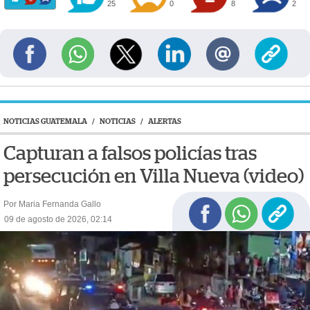
25
0
8
2
NOTICIAS GUATEMALA
/
NOTICIAS
/
ALERTAS
Capturan a falsos policías tras
persecución en Villa Nueva (video)
Por Maria Fernanda Gallo
09 de agosto de 2026, 02:14