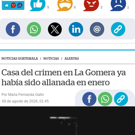
5
0
2
1
NOTICIAS GUATEMALA
/
NOTICIAS
/
ALERTAS
Casa del crimen en La Gomera ya
había sido allanada en enero
Por Maria Fernanda Gallo
09 de agosto de 2026, 01:45