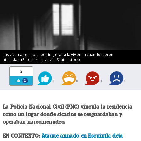
Las víctimas estaban por ingresar a la vivienda cuando fueron
atacadas. (Foto ilustrativa vía: Shutterstock)
2
1
0
0
1
La Policía Nacional Civil (PNC) vincula la residencia
como un lugar donde sicarios se resguardaban y
operaban narcomenudeo.
EN CONTEXTO:
Ataque armado en Escuintla deja