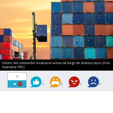
Dentro del contenedor localizaron armas de fuego de distintos tipos. (Foto
ilustrativa: PNC)
3
2
0
1
0