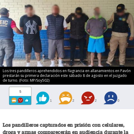
Los tres pandilleros aprehendidos en flagrancia en allanamientos en Pavón
prestarán su primera declaración este sábado 8 de agosto en el juzgado
de turno. (Foto: MP/Soy502)
5
1
2
2
0
Los pandilleros capturados en prisión con celulares,
droga y armas comparecerán en audiencia durante la