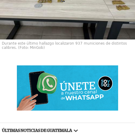
Durante este último hallazgo localizaron 937 municiones de distintos
calibres. (Foto: MinGob)
ÚLTIMAS NOTICIAS DE GUATEMALA