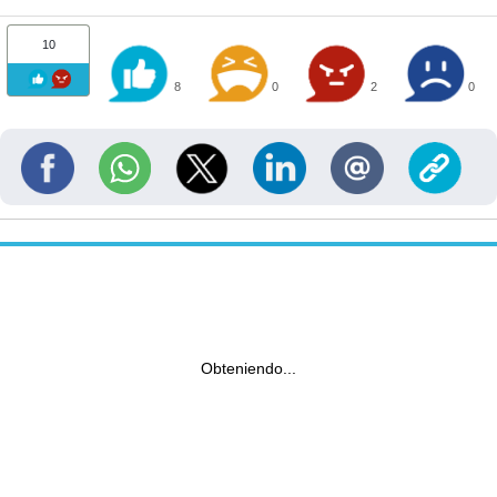
10
8
0
2
0
Obteniendo...