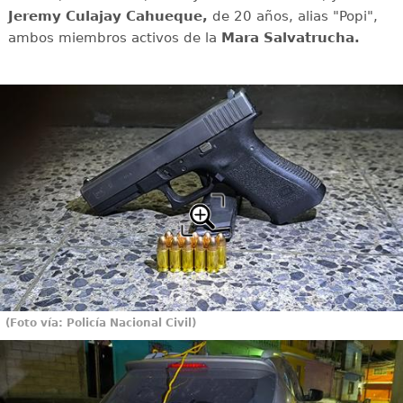
Jeremy Culajay Cahueque,
de 20 años, alias "Popi",
ambos miembros activos de la
Mara Salvatrucha.
(Foto vía: Policía Nacional Civil)