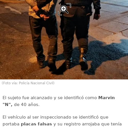
(Foto vía: Policía Nacional Civil)
El sujeto fue alcanzado y se identificó como
Marvin
"N",
de 40 años.
El vehículo al ser inspeccionado se identificó que
portaba
placas falsas
y su registro arrojaba que tenía